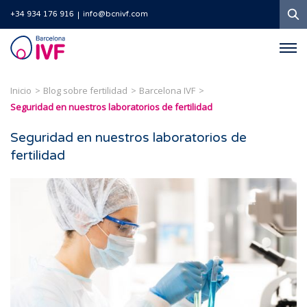
B
+34 934 176 916
info@bcnivf.com
Barcelona
IVF
Inicio
Blog sobre fertilidad
Barcelona IVF
Seguridad en nuestros laboratorios de fertilidad
Seguridad en nuestros laboratorios de
fertilidad