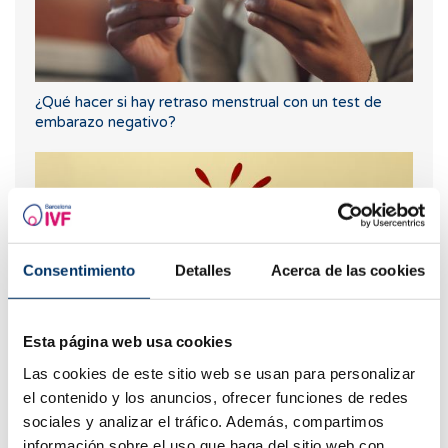
¿Qué hacer si hay retraso menstrual con un test de
embarazo negativo?
Consentimiento
Detalles
Acerca de las cookies
Esta página web usa cookies
Las cookies de este sitio web se usan para personalizar
Flujo marrón: causas, relación con la regla y el
embarazo
el contenido y los anuncios, ofrecer funciones de redes
sociales y analizar el tráfico. Además, compartimos
información sobre el uso que haga del sitio web con