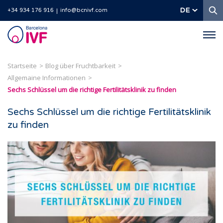
S
DE
+34 934 176 916
info@bcnivf.com
Barcelona
IVF
Startseite
Blog über Fruchtbarkeit
Allgemaine Informationen
Sechs Schlüssel um die richtige Fertilitätsklinik zu finden
Sechs Schlüssel um die richtige Fertilitätsklinik
zu finden