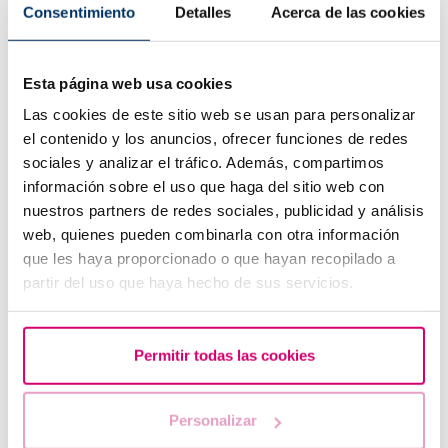
Reproduktion
Consentimiento
Detalles
Acerca de las cookies
Am häufigsten gelesene
Esta página web usa cookies
Las cookies de este sitio web se usan para personalizar
el contenido y los anuncios, ofrecer funciones de redes
sociales y analizar el tráfico. Además, compartimos
información sobre el uso que haga del sitio web con
nuestros partners de redes sociales, publicidad y análisis
web, quienes pueden combinarla con otra información
que les haya proporcionado o que hayan recopilado a
partir del uso que haya hecho de sus servicios.
Progesteron, wann sollte es verwendet werden?
Permitir todas las cookies
Personalizar