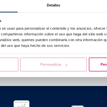
t être personnalisée (varie selon le sexe, l’âge, le style de vie,
Detalles
), complète (doit avoir tous les nutriments dont notre corps a
ée et recommandée par des experts) pour nourrir le corps c
s
b se usan para personalizar el contenido y los anuncios, ofrecer
s, compartimos información sobre el uso que haga del sitio web 
 análisis web, quienes pueden combinarla con otra información q
r del uso que haya hecho de sus servicios.
vous aidons à trouver les réponses à vos que
Personalizar
Per