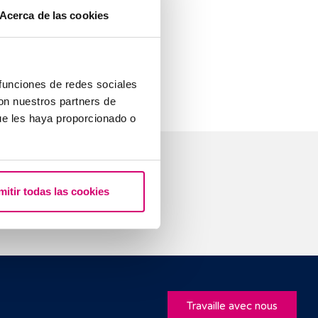
 la culture et
Acerca de las cookies
 besoin), variée
orrectement et
 funciones de redes sociales
con nuestros partners de
ue les haya proporcionado o
stions
mitir todas las cookies
Travaille avec nous