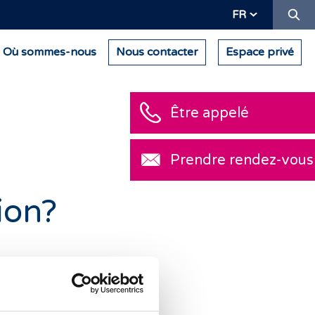
Re
FR
Où sommes-nous
Nous contacter
Espace privé
Être appelé
Prendre rendez-vous
ion?
ne importance
le maintient en