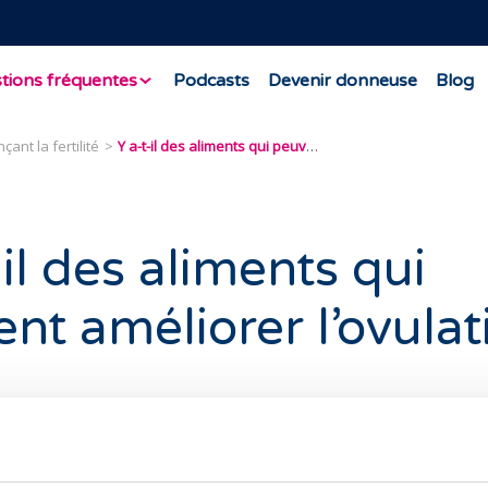
tions fréquentes
Podcasts
Devenir donneuse
Blog
çant la fertilité
Y a-t-il des aliments qui peuvent améliorer l’ovulation?
-il des aliments qui
nt améliorer l’ovulat
tation saine peut améliorer l’ovulation. La nutrition est d’u
 corps humain, car elle aide à maintenir le corps, le nourrit, 