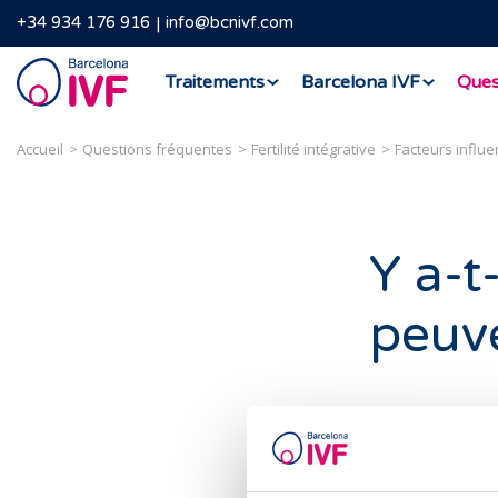
+34 934 176 916
info@bcnivf.com
Barcelona
Traitements
Barcelona IVF
Ques
IVF
Accueil
Questions fréquentes
Fertilité intégrative
Facteurs influen
Y a-t
peuve
Oui, une alimen
capitale pour le
bonne santé.