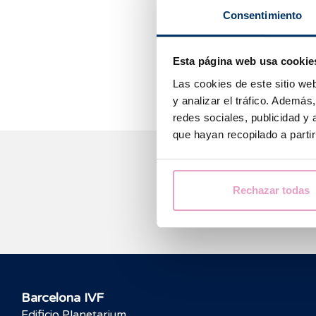
La nutrition doi
Consentimiento
l’état du corps
et sûre (vérifi
Esta página web usa cookie
sainement.
Las cookies de este sitio we
y analizar el tráfico. Ademá
redes sociales, publicidad y
que hayan recopilado a parti
Nous 
Rechazar todas
Barcelona IVF
Edificio Planetarium