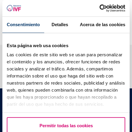
génétiques sont détectées et ne sont généralement pas
cliniquement pertinentes pour eux, car elles sont récessives.
Avec ces résultats, les deux peuvent être comparés pour
Consentimiento
Detalles
Acerca de las cookies
évaluer le risque que le futur enfant ait une de ces maladies.
Esta página web usa cookies
Nous vous aidons à trouver les réponses à vos
Las cookies de este sitio web se usan para personalizar
questions
el contenido y los anuncios, ofrecer funciones de redes
sociales y analizar el tráfico. Además, compartimos
información sobre el uso que haga del sitio web con
nuestros partners de redes sociales, publicidad y análisis
web, quienes pueden combinarla con otra información
Barcelona IVF
que les haya proporcionado o que hayan recopilado a
Edificio Planetarium
partir del uso que haya hecho de sus servicios.
Escoles Pies, 103. 08017 Barcelona, España
|
+34 934 176 916
info@bcnivf.com
Permitir todas las cookies
Barcelona IVF est un établissement de santé homologué par la