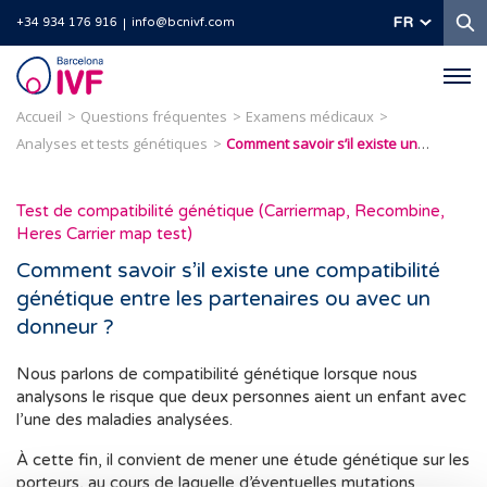
R
FR
+34 934 176 916
info@bcnivf.com
Barcelona
IVF
Accueil
Questions fréquentes
Examens médicaux
Analyses et tests génétiques
Comment savoir s’il existe une compatibilité génétique entre les partenaires ou avec un donneur ?
Test de compatibilité génétique (Carriermap, Recombine,
Heres Carrier map test)
Comment savoir s’il existe une compatibilité
génétique entre les partenaires ou avec un
donneur ?
Nous parlons de compatibilité génétique lorsque nous
analysons le risque que deux personnes aient un enfant avec
l’une des maladies analysées.
À cette fin, il convient de mener une étude génétique sur les
porteurs, au cours de laquelle d’éventuelles mutations