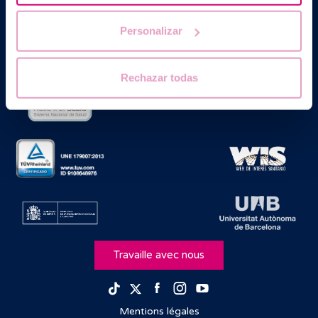
Generalitat de Catalunya agréé comme Centre de Procréation
Médicalement Assistée sous le nº E08050604.
Personalizar
Rechazar todas
Travaille avec nous
Facebook
Instagram
Youtube
TikTok
Twitter
Mentions légales