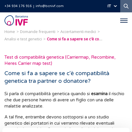
Ri
IT
+34 934 176 916
info@bcnivf.com
Barcelona
IVF
Home
Domande frequenti
Accertamenti medici
Analisi e test genetici
Come si fa a sapere se c'è compatibilità genetica tra partner o donatore?
Test di compatibilità genetica (Carriermap, Recombine,
Heres Carrier map test)
Come si fa a sapere se c'è compatibilità
genetica tra partner o donatore?
Si parla di compatibilità genetica quando si
esamina
il rischio
che due persone hanno di avere un figlio con una delle
malattie analizzate.
A tal fine, entrambe devono sottoporsi a uno studio
genetico dei portatori in cui verranno rilevate eventuali
mutazioni genetiche. Queste, in linea di principio, non hanno