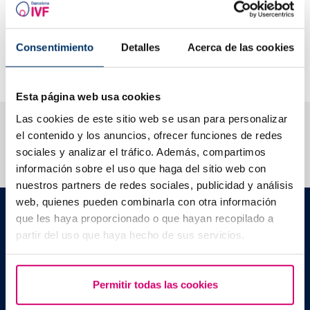
rilevanza clinica perché solitamente sono recessive.
Una volta ottenuti i risultati, si procede al confronto dei dati
Consentimiento
Detalles
Acerca de las cookies
per stabilire se ci sia rischio, per il futuro bambino, di
contrarre una di queste malattie.
Esta página web usa cookies
Las cookies de este sitio web se usan para personalizar
Ti aiutiamo a risolvere i tuoi dubbi
el contenido y los anuncios, ofrecer funciones de redes
sociales y analizar el tráfico. Además, compartimos
información sobre el uso que haga del sitio web con
nuestros partners de redes sociales, publicidad y análisis
web, quienes pueden combinarla con otra información
Barcelona IVF
que les haya proporcionado o que hayan recopilado a
Edificio Planetarium
partir del uso que haya hecho de sus servicios.
C./ Escoles Pies, 103. 08017 - Barcellona (Spagna)
|
+34 934 176 916
info@bcnivf.com
Barcelona IVF è un centro medico autorizzato dalla Generalitat de
Permitir todas las cookies
Cataluyna ad operare nel campo della riproduzione umana
assistita con il codice identificativo E08050604.