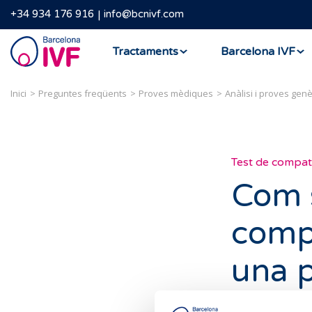
+34 934 176 916
info@bcnivf.com
Barcelona
Tractaments
Barcelona IVF
IVF
Inici
Preguntes freqüents
Proves mèdiques
Anàlisi i proves gen
Test de compati
Com s
compa
una p