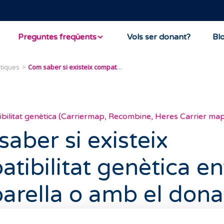
Preguntes freqüents
Vols ser donant?
Bl
ètiques
Com saber si existeix compatibilitat genètica entre una parella o amb el donant?
bilitat genètica (Carriermap, Recombine, Heres Carrier map
aber si existeix
tibilitat genètica en
arella o amb el dona