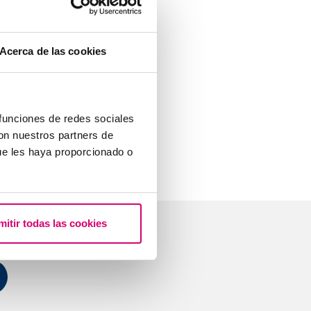
inguin un fill
Acerca de las cookies
 quals es
rellevància
 funciones de redes sociales
que el futur
con nuestros partners de
ue les haya proporcionado o
mitir todas las cookies