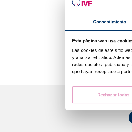
Parlem de compa
amb alguna de l
Consentimiento
Per a això, tot
detectaran poss
clínica per a el
Esta página web usa cookie
Las cookies de este sitio we
Amb aquests res
y analizar el tráfico. Ademá
nen tingui una 
redes sociales, publicidad y
que hayan recopilado a parti
Rechazar todas