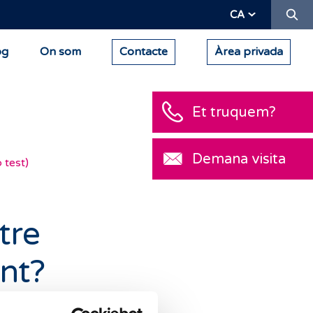
Ce
CA
og
On som
Contacte
Àrea privada
Et truquem?
Demana visita
 test)
tre
nt?