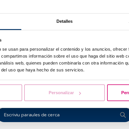
tibilitat genètica quan analitzem el risc que dues persones t
es malalties analitzades.
Detalles
s dos s'han de realitzar un estudi genètic de portadors en els
ibles mutacions genètiques que, en principi, no solen tenir 
ls perquè solen ser recessives.
s
b se usan para personalizar el contenido y los anuncios, ofrecer
ultats, es podran comparar tots dos per a establir un risc 
s, compartimos información sobre el uso que haga del sitio web 
d'aquestes malalties.
 análisis web, quienes pueden combinarla con otra información q
r del uso que haya hecho de sus servicios.
Personalizar
Per
T’ajudem a resoldre els teus dubtes