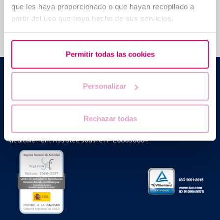
Nous vous aidons à trouver les réponses à vos
que les haya proporcionado o que hayan recopilado a
questions
partir del uso que haya hecho de sus servicios.
Permitir todas las cookies
Barcelona IVF
Edificio Planetarium
Personalizar
Escoles Pies, 103. 08017 Barcelona, España
|
+34 934 176 916
info@bcnivf.com
Rechazar todas
Barcelona IVF est un établissement de santé homologué par la
Generalitat de Catalunya agréé comme Centre de Procréation
Médicalement Assistée sous le nº E08050604.