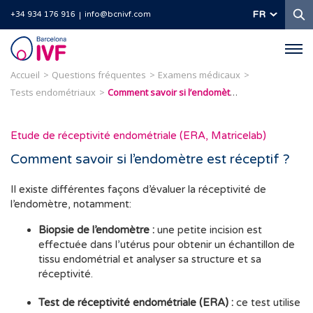
R
FR
+34 934 176 916
info@bcnivf.com
Barcelona
IVF
Accueil
Questions fréquentes
Examens médicaux
Tests endométriaux
Comment savoir si l’endomètre est réceptif ?
Etude de réceptivité endométriale (ERA, Matricelab)
Comment savoir si l’endomètre est réceptif ?
Il existe différentes façons d’évaluer la réceptivité de
l’endomètre, notamment:
Biopsie de l’endomètre :
une petite incision est
effectuée dans l’utérus pour obtenir un échantillon de
tissu endométrial et analyser sa structure et sa
réceptivité.
Test de réceptivité endométriale (ERA) :
ce test utilise