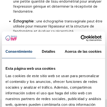
une petite quantité de tissu endométrial pour analyser
l’expression génique et déterminer la réceptivité de
l’endomètre.
Échographie :
une échographie transvaginale peut être
utilisée pour mesurer l’épaisseur et la structure de
l’endomètre et évaluer sa réceptivité.
Analyses de sang :
des analyses de sang peuvent être
effectuées pour mesurer les niveaux de progestérone
et d’œstrogène, qui sont indicatifs de la réceptivité de
Consentimiento
Detalles
Acerca de las cookies
l’endomètre.
Il est important de noter que même si ces tests peuvent
Esta página web usa cookies
être utiles, ils ne garantissent pas le succès d’une grossesse,
Las cookies de este sitio web se usan para personalizar
car la réceptivité endométriale n’est qu’un des nombreux
facteurs qui influencent l’implantation et le développement
el contenido y los anuncios, ofrecer funciones de redes
de la grossesse.
sociales y analizar el tráfico. Además, compartimos
información sobre el uso que haga del sitio web con
nuestros partners de redes sociales, publicidad y análisis
web, quienes pueden combinarla con otra información