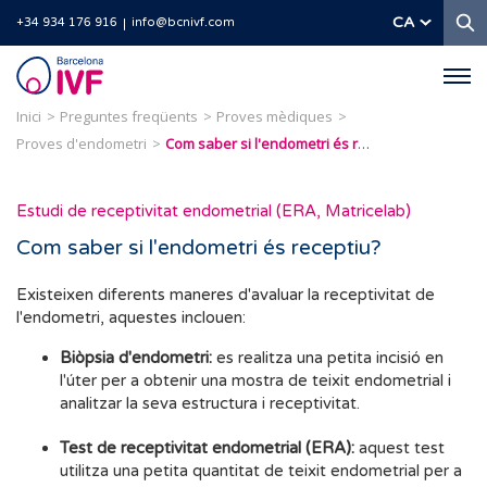
C
CA
+34 934 176 916
info@bcnivf.com
Barcelona
IVF
Inici
Preguntes freqüents
Proves mèdiques
Proves d'endometri
Com saber si l'endometri és receptiu?
Estudi de receptivitat endometrial (ERA, Matricelab)
Com saber si l'endometri és receptiu?
Existeixen diferents maneres d'avaluar la receptivitat de
l'endometri, aquestes inclouen:
Biòpsia d'endometri:
es realitza una petita incisió en
l'úter per a obtenir una mostra de teixit endometrial i
analitzar la seva estructura i receptivitat.
Test de receptivitat endometrial (ERA):
aquest test
utilitza una petita quantitat de teixit endometrial per a