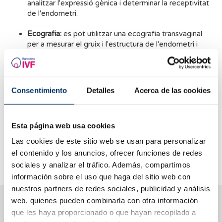
analitzar l'expressió gènica i determinar la receptivitat
de l'endometri.
Ecografia:
es pot utilitzar una ecografia transvaginal
per a mesurar el gruix i l'estructura de l'endometri i
avaluar la seva receptivitat.
Anàlisi de sang:
es poden realitzar anàlisi de sang per a
mesurar els nivells de progesterona i estrogen, els
Consentimiento
Detalles
Acerca de las cookies
quals són indicatius de la receptivitat de l'endometri.
És important esmentar que encara que aquests test poden
Esta página web usa cookies
ser útils, no garanteixen l'èxit d'un embaràs, ja que la
receptivitat endometrial és només un dels molts factors que
Las cookies de este sitio web se usan para personalizar
influeixen en la implantació i el desenvolupament de
el contenido y los anuncios, ofrecer funciones de redes
l'embaràs.
sociales y analizar el tráfico. Además, compartimos
información sobre el uso que haga del sitio web con
nuestros partners de redes sociales, publicidad y análisis
T’ajudem a resoldre els teus dubtes
web, quienes pueden combinarla con otra información
que les haya proporcionado o que hayan recopilado a