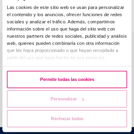
pluridisciplinaire de qualité et aux technologies les plus
Las cookies de este sitio web se usan para personalizar
avancées, nous pouvons proposer une prise en charge
el contenido y los anuncios, ofrecer funciones de redes
personnalisée à nos patientes.
sociales y analizar el tráfico. Además, compartimos
información sobre el uso que haga del sitio web con
nuestros partners de redes sociales, publicidad y análisis
Avis réels de nos patients
web, quienes pueden combinarla con otra información
que les haya proporcionado o que hayan recopilado a
★★★★★
4,5
· 559 avis sur Google
partir del uso que haya hecho de sus servicios.
★★★★★
★★★★
Permitir todas las cookies
Clinique sérieuse et qui vous aide dans
Bienveilla
votre projet
4 ans pour
Personalizar
Titouan Bouvier
Rik
Avis Google
Avi
Rechazar todas