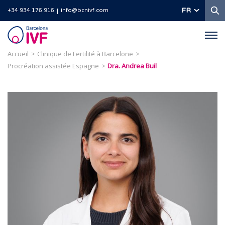
R
FR
+34 934 176 916
info@bcnivf.com
Barcelona
IVF
Accueil
Clinique de Fertilité à Barcelone
Procréation assistée Espagne
Dra. Andrea Buil