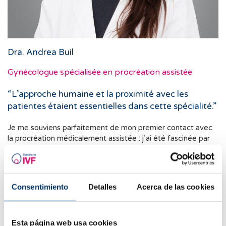
Dra. Andrea Buil
Gynécologue spécialisée en procréation assistée
“L’approche humaine et la proximité avec les
patientes étaient essentielles dans cette spécialité.”
Je me souviens parfaitement de mon premier contact avec
la procréation médicalement assistée : j’ai été fascinée par
toute l’aide que la médecine peut apporter aux patientes
pour les aider à réaliser leur rêve de devenir mères, mais j’ai
également appris que l’approche humaine et la proximité
avec les patientes étaient essentielles dans cette spécialité.
Consentimiento
Detalles
Acerca de las cookies
Pouvoir accompagner ce processus chaque jour est un
véritable privilège, mais aussi une grande responsabilité.
Chaque cas est unique et, grâce à une équipe
Esta página web usa cookies