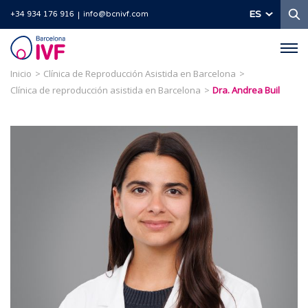
B
ES
+34 934 176 916
info@bcnivf.com
Barcelona
IVF
Inicio
Clínica de Reproducción Asistida en Barcelona
Clínica de reproducción asistida en Barcelona
Dra. Andrea Buil