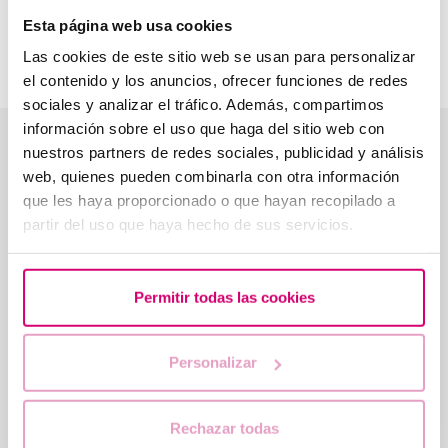
multidisciplinar y con ayuda de la tecnología más avanzada,
Esta página web usa cookies
podemos ofrecer una experiencia personalizada a nuestras
pacientes.
Las cookies de este sitio web se usan para personalizar
el contenido y los anuncios, ofrecer funciones de redes
sociales y analizar el tráfico. Además, compartimos
información sobre el uso que haga del sitio web con
Opiniones reales de nuestros pacientes
nuestros partners de redes sociales, publicidad y análisis
web, quienes pueden combinarla con otra información
★★★★★
4,5
· 559 reseñas en Google
que les haya proporcionado o que hayan recopilado a
partir del uso que haya hecho de sus servicios.
★★★★★
★★★★
Llegamos a la clínica recomendados por
Nuestra e
Permitir todas las cookies
el Dr. Rodríguez, y cuánto se lo
y con la 
agradezco! En concreto fuimos por la
maravillo
Dra. Serra que nos trató muy bien, nos
Viajamos 
Personalizar
explicó que tratamiento era mejor para
decir con 
Leer reseña completa
Leer rese
nosotros y así hicimos una fiv…
completam
Merce
las…
Mar
Reseña de Google
Res
Rechazar todas