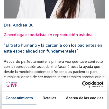
Dra. Andrea Buil
Ginecóloga especialista en reproducción asistida
“El trato humano y la cercanía con los pacientes en
esta especialidad son fundamentales”
Recuerdo perfectamente la primera vez que tuve contacto
con la reproducción asistida: me fascinó toda la ayuda que
desde la medicina podemos ofrecer a las pacientes para
cumplir su deseo de ser madres, pero también aprendí que el
trato humano y la cercanía con los pacientes en esta
especialidad son fundamentales.
Poder trabajar cada día acompañando en este proceso es un
Consentimiento
Detalles
Acerca de las cookies
auténtico privilegio a la vez que una gran responsabilidad.
Cada caso es único y gracias a contar con un gran equipo