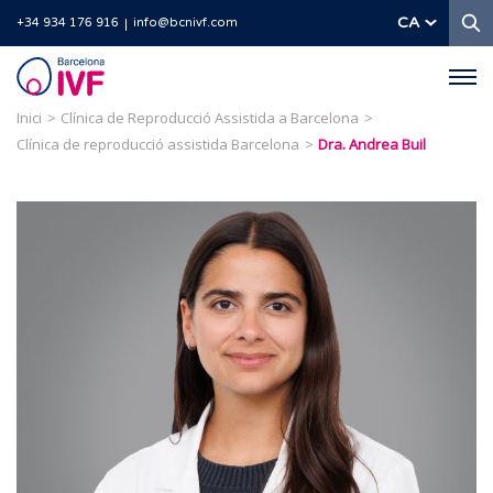
C
CA
+34 934 176 916
info@bcnivf.com
Barcelona
IVF
Inici
Clínica de Reproducció Assistida a Barcelona
Clínica de reproducció assistida Barcelona
Dra. Andrea Buil