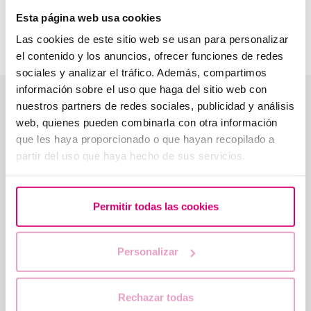
equip multidisciplinari i amb el suport de la tecnologia més
Esta página web usa cookies
avançada, podem oferir una experiència personalitzada a les
nostres pacients.
Las cookies de este sitio web se usan para personalizar
el contenido y los anuncios, ofrecer funciones de redes
sociales y analizar el tráfico. Además, compartimos
información sobre el uso que haga del sitio web con
Opinions reals dels nostres pacients
nuestros partners de redes sociales, publicidad y análisis
web, quienes pueden combinarla con otra información
★★★★★
4,5
· 559 ressenyes a Google
que les haya proporcionado o que hayan recopilado a
partir del uso que haya hecho de sus servicios.
★★★★★
★★★★
Ens van recomanar BarcelonaIVF pel
En en el m
Permitir todas las cookies
seu laboratori i la personalització en els
resultats
tractaments. Tant la Dra. Serra
inicialment com ara el Dr. Olivares ens
Personalizar
han atès amb proximitat i sensibilitat,
Llegir la ressenya
escoltant les nostres…
Eva Binefa
AN
Ressenya de Google
Res
Rechazar todas