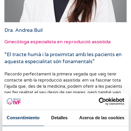
Dra. Andrea Buil
Ginecòloga especialista en reproducció assistida
“El tracte humà i la proximitat amb les pacients en
aquesta especialitat són fonamentals”
Recordo perfectament la primera vegada que vaig tenir
contacte amb la reproducció assistida: em va fascinar tota
l’ajuda que, des de la medicina, podem oferir a les pacients
per fer realitat el seu desig de ser mares, però també vaig
aprendre que el tracte humà i la proximitat amb les pacients
en aquesta especialitat són fonamentals.
Poder treballar cada dia acompanyant-les en aquest procés
Consentimiento
Detalles
Acerca de las cookies
és un autèntic privilegi i, alhora, una gran responsabilitat.
Cada cas és únic i, gràcies al fet de comptar amb un gran