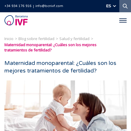
B
ES
+34 934 176 916
info@bcnivf.com
Barcelona
IVF
Inicio
Blog sobre fertilidad
Salud y fertilidad
Maternidad monoparental: ¿Cuáles son los mejores
tratamientos de fertilidad?
Maternidad monoparental: ¿Cuáles son los
mejores tratamientos de fertilidad?