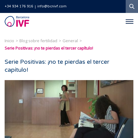
B
+34 934 176 916
info@bcnivf.com
Barcelona
IVF
Inicio
Blog sobre fertilidad
General
Serie Positivas: ¡no te pierdas el tercer capítulo!
Serie Positivas: ¡no te pierdas el tercer
capítulo!