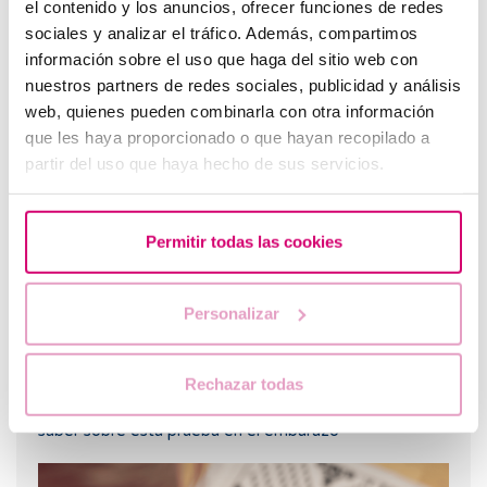
el contenido y los anuncios, ofrecer funciones de redes
sociales y analizar el tráfico. Además, compartimos
información sobre el uso que haga del sitio web con
nuestros partners de redes sociales, publicidad y análisis
Flujo marrón: causas, relación con la regla y el
web, quienes pueden combinarla con otra información
embarazo
que les haya proporcionado o que hayan recopilado a
partir del uso que haya hecho de sus servicios.
Permitir todas las cookies
Personalizar
Rechazar todas
Curva larga de glucosa o TTOG: todo lo que debes
saber sobre esta prueba en el embarazo