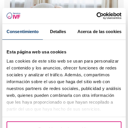
Consentimiento
Detalles
Acerca de las cookies
Curva larga de glucosa o TTOG: todo lo que debes
saber sobre esta prueba en el embarazo
Esta página web usa cookies
Las cookies de este sitio web se usan para personalizar
el contenido y los anuncios, ofrecer funciones de redes
sociales y analizar el tráfico. Además, compartimos
información sobre el uso que haga del sitio web con
nuestros partners de redes sociales, publicidad y análisis
web, quienes pueden combinarla con otra información
que les haya proporcionado o que hayan recopilado a
partir del uso que haya hecho de sus servicios.
¿Qué hacer si hay retraso menstrual con un test de