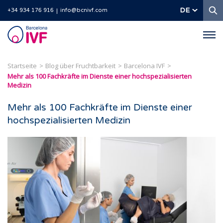
S
DE
+34 934 176 916
info@bcnivf.com
Barcelona
IVF
Startseite
Blog über Fruchtbarkeit
Barcelona IVF
Mehr als 100 Fachkräfte im Dienste einer hochspezialisierten
Medizin
Mehr als 100 Fachkräfte im Dienste einer
hochspezialisierten Medizin