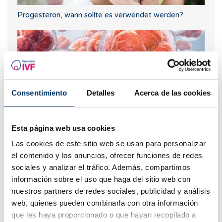
Progesteron, wann sollte es verwendet werden?
Consentimiento
Detalles
Acerca de las cookies
Esta página web usa cookies
Wie lange dauert es, bis sich die befruchtete Eizelle
Las cookies de este sitio web se usan para personalizar
einnistet?
el contenido y los anuncios, ofrecer funciones de redes
sociales y analizar el tráfico. Además, compartimos
información sobre el uso que haga del sitio web con
nuestros partners de redes sociales, publicidad y análisis
web, quienes pueden combinarla con otra información
que les haya proporcionado o que hayan recopilado a