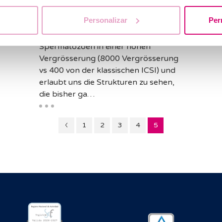
Spermatozenmorphologie
nol A
bei Invitro.tv.com
Personalizar
Per
en der
Die IMSI besteht in der Selektion der
Spermatozoen in einer hohen
Vergrösserung (8000 Vergrösserung
vs 400 von der klassischen ICSI) und
erlaubt uns die Strukturen zu sehen,
die bisher ga…
Seitennummer
Seitennummer
Seitennummer
Seitennummer
Seitennummer
1
2
3
4
5
4