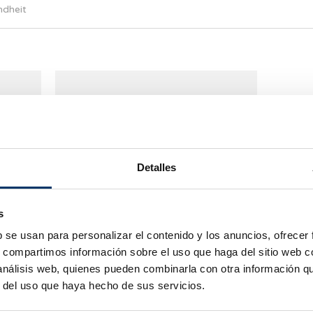
ndheit
Detalles
s
nol A
IMSI: Anna Rabanal,
b se usan para personalizar el contenido y los anuncios, ofrecer
Biologin von Barcelona
s, compartimos información sobre el uso que haga del sitio web 
 análisis web, quienes pueden combinarla con otra información q
IVF berichtet über den
en in
r del uso que haya hecho de sus servicios.
Einfluss der
ie