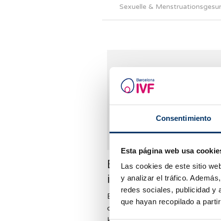
Sexuelle & Menstruationsgesu
Consentimiento
Esta página web usa cookie
EU verbietet Bisphe
Las cookies de este sitio we
in Babyfläschchen
y analizar el tráfico. Ademá
redes sociales, publicidad y
Brüssel – Babyfläschchen dürf
que hayan recopilado a parti
der Europäischen Union ab
kommendem Jahr nicht mehr d