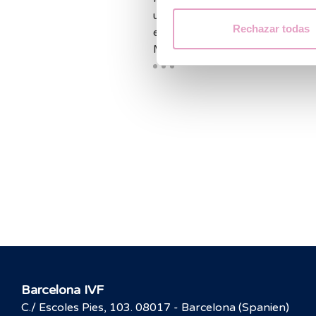
umstrittene Chemikalie Bisphe
Rechazar todas
enthalten. Gesundheitsexpert
Mitgliedsstaaten einigt…
Barcelona IVF
C./ Escoles Pies, 103. 08017 - Barcelona (Spanien)