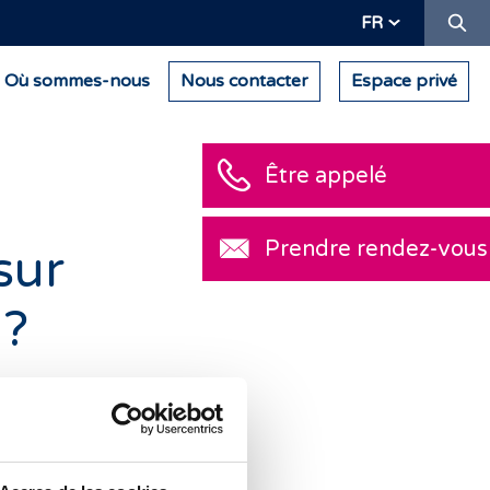
Re
FR
Où sommes-nous
Nous contacter
Espace privé
Être appelé
Prendre rendez-vous
sur
 ?
ente. Le taux de
elles âgées de
la fertilité, à