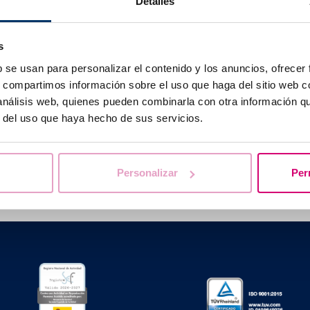
Detalles
me vieillit, il est plus probable qu'il ait des difficultés à co
tive est moins probable. Cela est dû à des changements dan
la santé en général.
s
b se usan para personalizar el contenido y los anuncios, ofrecer
s, compartimos información sobre el uso que haga del sitio web 
 análisis web, quienes pueden combinarla con otra información q
r del uso que haya hecho de sus servicios.
vous aidons à trouver les réponses à vos que
Personalizar
Per