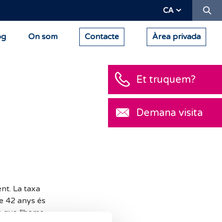
Ce
CA
og
On som
Contacte
Àrea privada
Et truquem?
Demana visita
ent. La taxa
e 42 anys és
ra que l'home