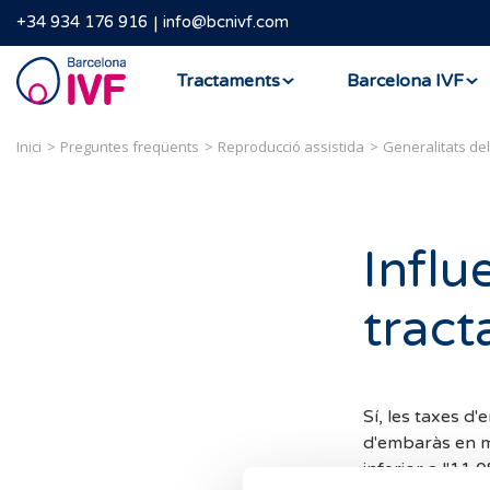
+34 934 176 916
info@bcnivf.com
Barcelona
Tractaments
Barcelona IVF
IVF
Inici
Preguntes freqüents
Reproducció assistida
Generalitats de
Influ
tract
Sí, les taxes d'
d'embaràs en m
inferior a l'11,