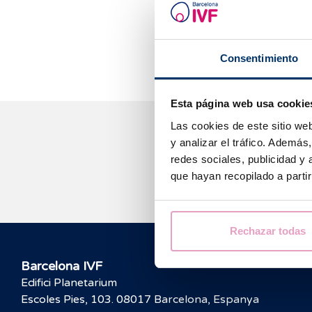
envelleix, és 
s'assoleixi un e
en general.
Consentimiento
Esta página web usa cookie
Las cookies de este sitio we
y analizar el tráfico. Ademá
redes sociales, publicidad y
que hayan recopilado a parti
Rechazar todas
Barcelona IVF
Edifici Planetarium
Escoles Pies, 103. 08017 Barcelona, Espanya