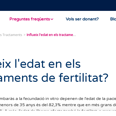
Preguntes freqüents
Vols ser donant?
Bl
ls Tractaments
Influeix l'edat en els tractaments de fertilitat?
eix l'edat en els
aments de fertilitat?
embaràs a la fecundació in vitro depenen de l'edat de la paci
enors de 35 anys és del 82,3% mentre que en més grans d
0%. A més, l'edat de l'home afecta també la fertilitat, a mesu