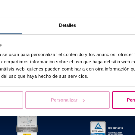
més probable que tingui problemes per concebre i és menys
mbaràs evolutiu. Això és degut a canvis en la qualitat del seme
Detalles
s
b se usan para personalizar el contenido y los anuncios, ofrecer
T’ajudem a resoldre els teus dubtes
s, compartimos información sobre el uso que haga del sitio web 
 análisis web, quienes pueden combinarla con otra información q
r del uso que haya hecho de sus servicios.
Personalizar
Per