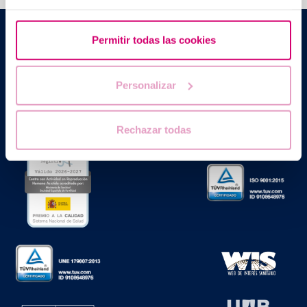
Barcelona IVF
Permitir todas las cookies
Edificio Planetarium
Escoles Pies, 103. 08017 Barcelona, España
|
+34 934 176 916
info@bcnivf.com
Personalizar
Barcelona IVF est un établissement de santé homologué par la
Generalitat de Catalunya agréé comme Centre de Procréation
Médicalement Assistée sous le nº E08050604.
Rechazar todas