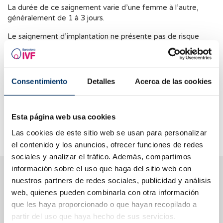
La durée de ce saignement varie d’une femme à l’autre,
généralement de 1 à 3 jours.
Le saignement d’implantation ne présente pas de risque
pour la grossesse, il est considéré comme un phénomène
normal qui survient chez environ 25 à 30 % des femmes
enceintes. Aucun traitement n’est nécessaire, car il disparaît
spontanément.
Consentimiento
Detalles
Acerca de las cookies
En cas de saignement abondant, prolongé ou accompagné
de douleurs abdominales intenses, il est recommandé de
Esta página web usa cookies
consulter un professionnel de santé afin d’exclure toute
complication liée à la grossesse.
Las cookies de este sitio web se usan para personalizar
el contenido y los anuncios, ofrecer funciones de redes
sociales y analizar el tráfico. Además, compartimos
información sobre el uso que haga del sitio web con
Nous vous aidons à trouver les réponses à vos
nuestros partners de redes sociales, publicidad y análisis
questions
web, quienes pueden combinarla con otra información
que les haya proporcionado o que hayan recopilado a
partir del uso que haya hecho de sus servicios.