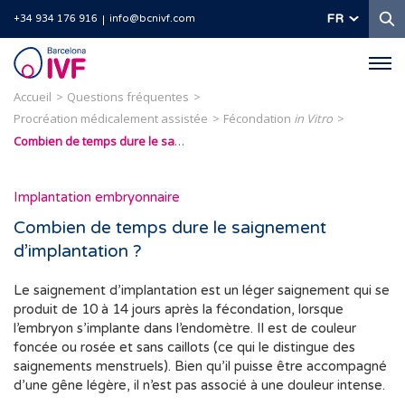
R
FR
+34 934 176 916
info@bcnivf.com
Barcelona
IVF
Accueil
Questions fréquentes
Procréation médicalement assistée
Fécondation
in Vitro
Combien de temps dure le saignement d’implantation ?
Implantation embryonnaire
Combien de temps dure le saignement
d’implantation ?
Le saignement d’implantation est un léger saignement qui se
produit de 10 à 14 jours après la fécondation, lorsque
l’embryon s’implante dans l’endomètre. Il est de couleur
foncée ou rosée et sans caillots (ce qui le distingue des
saignements menstruels). Bien qu’il puisse être accompagné
d’une gêne légère, il n’est pas associé à une douleur intense.