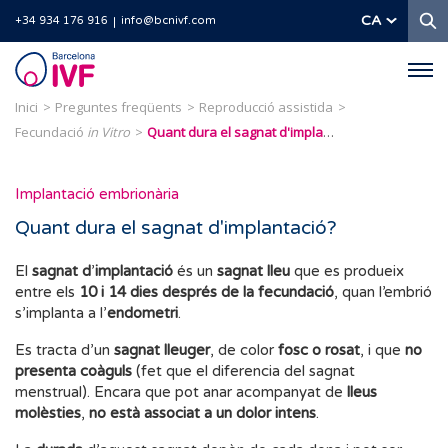
C
CA
+34 934 176 916
info@bcnivf.com
Barcelona
IVF
Inici
Preguntes freqüents
Reproducció assistida
Fecundació
in Vitro
Quant dura el sagnat d'implantació?
Implantació embrionària
Quant dura el sagnat d'implantació?
El
sagnat d
’
implantació
és un
sagnat lleu
que es produeix
entre els
10 i 14 dies després de la fecundació
, quan l’embrió
s’implanta a l’
endometri
.
Es tracta d’un
sagnat lleuger
, de color
fosc o rosat
, i que
no
presenta coàguls
(fet que el diferencia del sagnat
menstrual). Encara que pot anar acompanyat de
lleus
molèsties
,
no està associat a un dolor intens
.