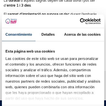
La
durada
d’aquest sagnat depèn de cada dona i pot ser
d’
entre 1 i 3 dies
.
El
sagnat d
’
implantació
no suposa un risc
durant l’embaràs,
sinó que es considera una
manifestació normal
que
experimenten entre el
25% i el 30% de les dones
embarassades
.
No requereix tractament
, ja que desapareix
per si sol.
Consentimiento
Detalles
Acerca de las cookies
Si el
sagnat és abundant, durador i està acompanyat de dolor
abdominal intens
, es recomana
consultar amb professionals
Esta página web usa cookies
de la salut
per descartar possibles complicacions associades
a l’embaràs.
Las cookies de este sitio web se usan para personalizar
el contenido y los anuncios, ofrecer funciones de redes
sociales y analizar el tráfico. Además, compartimos
información sobre el uso que haga del sitio web con
T’ajudem a resoldre els teus dubtes
nuestros partners de redes sociales, publicidad y análisis
web, quienes pueden combinarla con otra información
que les haya proporcionado o que hayan recopilado a
partir del uso que haya hecho de sus servicios.