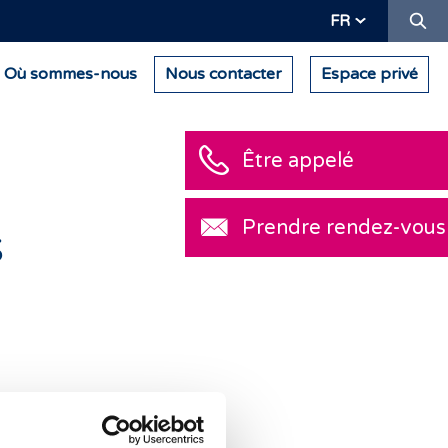
Re
FR
Où sommes-nous
Nous contacter
Espace privé
Être appelé
Prendre rendez-vous
s
ment démarre