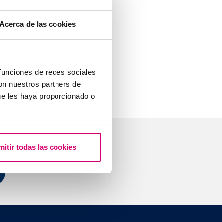
 abdominales
gs, puis les
Acerca de las cookies
n s’approche du
upture de la
 funciones de redes sociales
in.
con nuestros partners de
ue les haya proporcionado o
stions
mitir todas las cookies