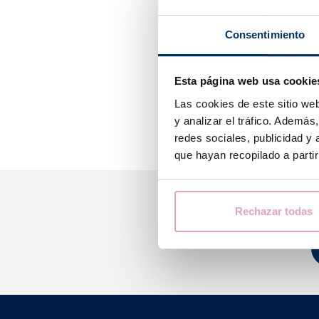
sont les
contra
intermittentes. 
Consentimiento
contractions d
moment de l’a
Esta página web usa cookie
Dans d’autres c
Las cookies de este sitio we
poche des eau
y analizar el tráfico. Ademá
redes sociales, publicidad y
que hayan recopilado a parti
Nous 
Rechazar todas