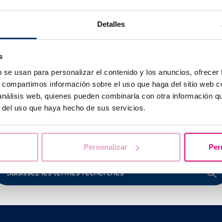
ctions utérines
. Ces contractions provoquent des douleurs
Au début, les intervalles entre les contractions sont plus lon
Detalles
eviennent
plus intenses et plus fréquentes
à mesure que l’o
ccouchement.
s
as, le premier signe annonciateur de l’accouchement est la
r
b se usan para personalizar el contenido y los anuncios, ofrecer
x
, qui provoque l’écoulement du liquide amniotique par le vag
s, compartimos información sobre el uso que haga del sitio web 
 análisis web, quienes pueden combinarla con otra información q
r del uso que haya hecho de sus servicios.
vous aidons à trouver les réponses à vos que
Personalizar
Per