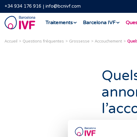
+34 934 176 916
info@bcnivf.com
Barcelona
Traitements
Barcelona IVF
Ques
IVF
Accueil
Questions fréquentes
Grossesse
Accouchement
Quel
anno
l’ac
Les symptômes 