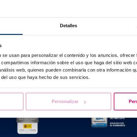
, con la perdita di liquido trasparente dalla vagina.
Detalles
s
Ti aiutiamo a risolvere i tuoi dubbi
b se usan para personalizar el contenido y los anuncios, ofrecer
s, compartimos información sobre el uso que haga del sitio web 
 análisis web, quienes pueden combinarla con otra información q
r del uso que haya hecho de sus servicios.
Personalizar
Per