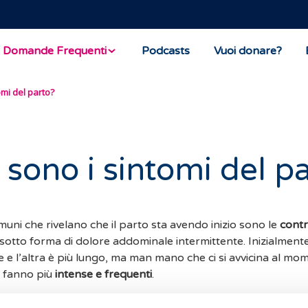
Domande Frequenti
Podcasts
Vuoi donare?
omi del parto?
 sono i sintomi del p
omuni che rivelano che il parto sta avendo inizio sono le
contr
sotto forma di dolore addominale intermittente. Inizialmente
 e l’altra è più lungo, ma man mano che ci si avvicina al mo
si fanno più
intense e frequenti
.
ece, il primo segno dell’avvicinarsi del parto è la
rottura del 