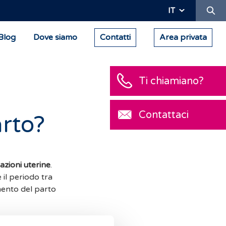
Ric
IT
Blog
Dove siamo
Contatti
Area privata
Ti chiamiano?
Contattaci
arto?
azioni uterine
.
 il periodo tra
mento del parto
sacco amniotico