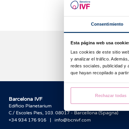
(o delle acque)
Consentimiento
Esta página web usa cookie
Las cookies de este sitio we
y analizar el tráfico. Ademá
redes sociales, publicidad y
que hayan recopilado a parti
Rechazar todas
Barcelona IVF
Edificio Planetarium
C./ Escoles Pies, 103. 08017 - Barcellona (Spagna)
|
+34 934 176 916
info@bcnivf.com