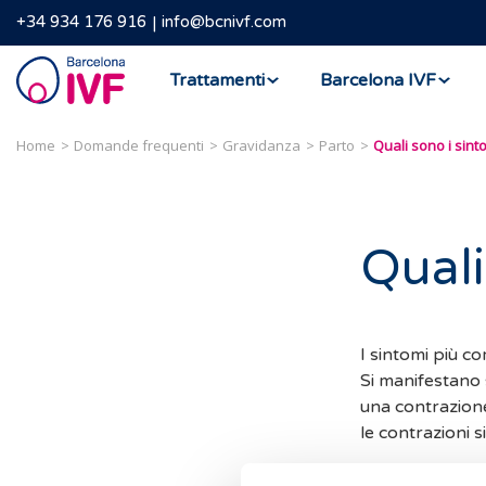
+34 934 176 916
info@bcnivf.com
Barcelona
Trattamenti
Barcelona IVF
IVF
Home
Domande frequenti
Gravidanza
Parto
Quali sono i sint
Quali
I sintomi più c
Si manifestano 
una contrazione
le contrazioni 
Altre volte, inv