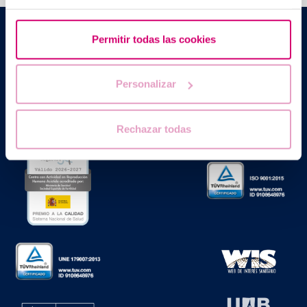
Barcelona IVF
Permitir todas las cookies
Edificio Planetarium
Escoles Pies, 103. 08017 Barcelona, España
|
+34 934 176 916
info@bcnivf.com
Personalizar
Barcelona IVF est un établissement de santé homologué par la
Generalitat de Catalunya agréé comme Centre de Procréation
Médicalement Assistée sous le nº E08050604.
Rechazar todas