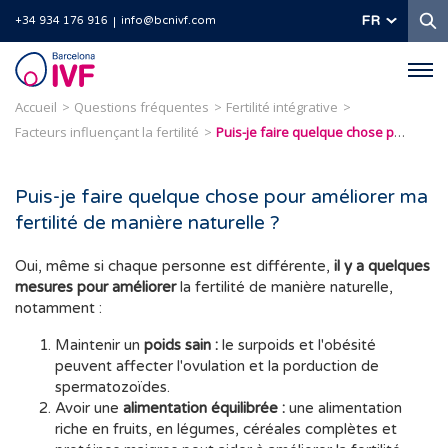
R
FR
+34 934 176 916
info@bcnivf.com
Barcelona
IVF
Accueil
Questions fréquentes
Fertilité intégrative
Facteurs influençant la fertilité
Puis-je faire quelque chose pour améliorer ma fertilité de manière naturelle ?
Puis-je faire quelque chose pour améliorer ma
fertilité de manière naturelle ?
Oui, même si chaque personne est différente,
il y a quelques
mesures pour améliorer
la fertilité de manière naturelle,
notamment :
Maintenir un
poids sain :
le surpoids et l'obésité
peuvent affecter l'ovulation et la porduction de
spermatozoïdes.
Avoir une
alimentation équilibrée :
une alimentation
riche en fruits, en légumes, céréales complètes et