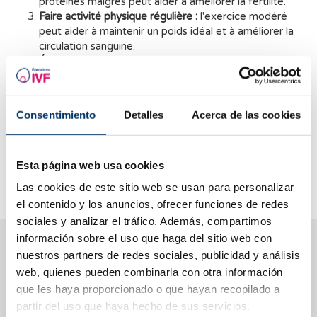
protéines maigres peut aider à améliorer la fertilité.
Faire activité physique régulière :
l'exercice modéré
peut aider à maintenir un poids idéal et à améliorer la
circulation sanguine.
Éviter le tabac et l'alcool :
le tabac et l'alcool peuvent
avoir un impact négatif sur la fertilité.
Réduire le stress : l
e stress chronique peut affecter
l'ovulation et la production de spermatozoïdes.
Consentimiento
Detalles
Acerca de las cookies
Dormir suffisamment : l
e sommeil est essentiel pour le
bien-être géneral et peut altérer la fertilité.
Prendre des vitamines:
quelques compléments comme
l'acide folique, vitamine C et vitamine E peuvent aider
Esta página web usa cookies
à améliorer la fertilité.
Las cookies de este sitio web se usan para personalizar
el contenido y los anuncios, ofrecer funciones de redes
sociales y analizar el tráfico. Además, compartimos
información sobre el uso que haga del sitio web con
Nous vous aidons à trouver les réponses à vos
nuestros partners de redes sociales, publicidad y análisis
questions
web, quienes pueden combinarla con otra información
que les haya proporcionado o que hayan recopilado a
partir del uso que haya hecho de sus servicios.