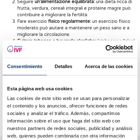
Seguire
un'alimentazione equilibrata:
una dieta ricca di
frutta, verdura, cereali integrali e proteine magre può
contribuire a migliorare la fertilità.
Fare esercizio
fisico regolarmente:
un esercizio fisico
moderato può aiutare a mantenere un peso sano e a
migliorare la circolazione.
Evitare tabacco e bevande alcoliche:
il tabacco e l'alcol
possono influire negativamente sulla fertilità.
Ridurre lo stress:
lo stress cronico può influire
sull'ovulazione e sulla produzione di sperma.
Consentimiento
Detalles
Acerca de las cookies
Dormire a sufficienza:
il sonno è essenziale per il
benessere generale e può influire sulla fertilità.
Assumere integratori vitaminici:
alcuni integratori, come
l'acido folico, la vitamina C e la vitamina E, possono
Esta página web usa cookies
contribuire a migliorare la fertilità.
Las cookies de este sitio web se usan para personalizar
Tuttavia, è importante ricordare che questi cambiamenti
el contenido y los anuncios, ofrecer funciones de redes
nello stile di vita non sostituiscono le cure mediche se si
sociales y analizar el tráfico. Además, compartimos
vuole ottenere una gravidanza.
información sobre el uso que haga del sitio web con
nuestros partners de redes sociales, publicidad y análisis
web, quienes pueden combinarla con otra información