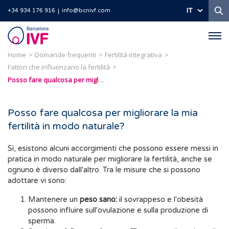
Ri
IT
+34 934 176 916
info@bcnivf.com
Barcelona
IVF
Home
Domande frequenti
Fertilità integrativa
Fattori che influenzano la fertilità
Posso fare qualcosa per migliorare la mia fertilità in modo naturale?
Posso fare qualcosa per migliorare la mia
fertilità in modo naturale?
Sì, esistono alcuni accorgimenti che possono essere messi in
pratica in modo naturale per migliorare la fertilità, anche se
ognuno è diverso dall'altro. Tra le misure che si possono
adottare vi sono:
Mantenere un
peso sano:
il sovrappeso e l'obesità
possono influire sull'ovulazione e sulla produzione di
sperma.