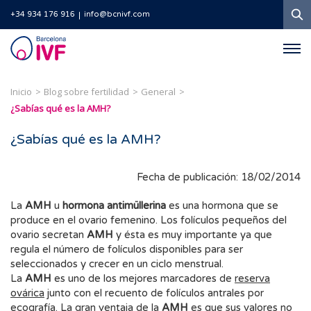
B
+34 934 176 916
info@bcnivf.com
Barcelona
IVF
Inicio
Blog sobre fertilidad
General
¿Sabías qué es la AMH?
¿Sabías qué es la AMH?
Fecha de publicación: 18/02/2014
La
AMH
u
hormona antimüllerina
es una hormona que se
produce en el ovario femenino. Los folículos pequeños del
ovario secretan
AMH
y ésta es muy importante ya que
regula el número de folículos disponibles para ser
seleccionados y crecer en un ciclo menstrual.
La
AMH
es uno de los mejores marcadores de
reserva
ovárica
junto con el recuento de folículos antrales por
ecografía. La gran ventaja de la
AMH
es que sus valores no