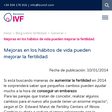
B
+34 934 176 916
info@bcnivf.com
Barcelona
IVF
Inicio
Blog sobre fertilidad
General
Mejoras en los hábitos de vida pueden mejorar la fertilidad.
Mejoras en los hábitos de vida pueden
mejorar la fertilidad.
Fecha de publicación: 10/01/2014
Si está buscando maneras de
aumentar la fertilidad
en 2014
le sorprenderá saber que pequeños cambios pueden ayudar
mucho a la hora de
conseguir un embarazo
.
Para las parejas que tratan de concebir, realizar algunos
cambios para el nuevo año puede tener un enorme impacto",
según el Dr. Edward Marut de Fertility Centers of Illinois.