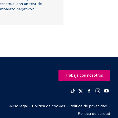
enstrual con un test de
mbarazo negativo?
Trabaja con nosotros
Facebook
Insta
Yo
TikTok
Twitter
Aviso legal
Política de cookies
Política de privacidad
Política de calidad