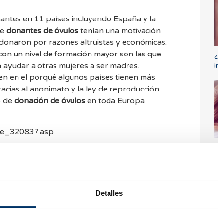
onantes en 11 países incluyendo España y la
de
donantes de óvulos
tenían una motivación
 donaron por razones altruistas y económicas.
on un nivel de formación mayor son las que
¿
ayudar a otras mujeres a ser madres.
i
en en el porqué algunos países tienen más
cias al anonimato y la ley de
reproducción
o de
donación de óvulos
en toda Europa.
ge_320837.asp
¿
h
o
Detalles