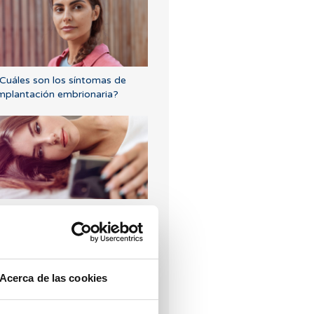
Cuáles son los síntomas de
mplantación embrionaria?
Puedo quedar embarazada si
e tenido o tengo quistes en los
varios?
Acerca de las cookies