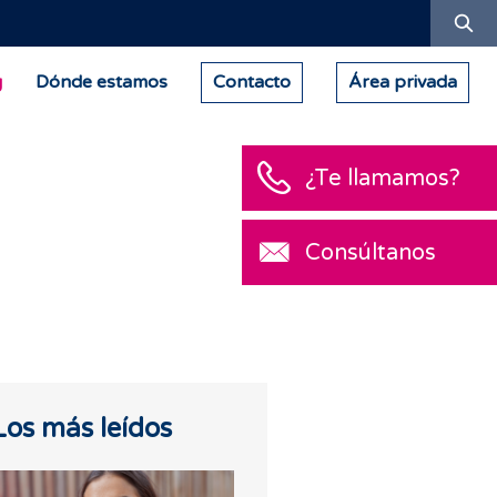
Bu
g
Dónde estamos
Contacto
Área privada
¿Te llamamos?
Consúltanos
Los más leídos