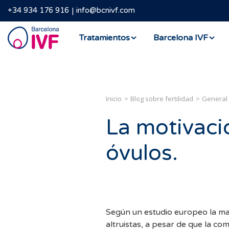
+34 934 176 916
info@bcnivf.com
Barcelona
Tratamientos
Barcelona IVF
IVF
Inicio
Blog sobre fertilidad
General
La motivaci
óvulos.
Según un estudio europeo la m
altruistas, a pesar de que la c