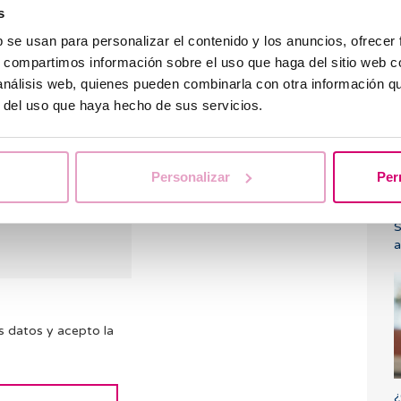
 nos es posible
s
ios. Intentaremos
b se usan para personalizar el contenido y los anuncios, ofrecer
ntras tanto te
Ú
s, compartimos información sobre el uso que haga del sitio web 
FAQ’s
por si
¿
 análisis web, quienes pueden combinarla con otra información q
r del uso que haya hecho de sus servicios.
Personalizar
Per
S
a
s datos y acepto la
¿