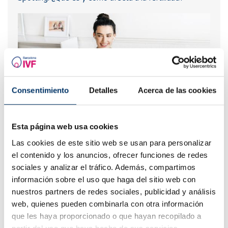
Consentimiento
Detalles
Acerca de las cookies
Esta página web usa cookies
Tengo una baja reserva ovárica, ¿alguien me lo puede
explicar?
Las cookies de este sitio web se usan para personalizar
el contenido y los anuncios, ofrecer funciones de redes
sociales y analizar el tráfico. Además, compartimos
información sobre el uso que haga del sitio web con
nuestros partners de redes sociales, publicidad y análisis
web, quienes pueden combinarla con otra información
que les haya proporcionado o que hayan recopilado a
partir del uso que haya hecho de sus servicios.