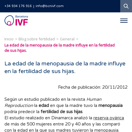
B
+34 934 176 916
info@bcnivf.com
Barcelona
IVF
Inicio
Blog sobre fertilidad
General
La edad de la menopausia de la madre influye en la fertilidad
de sus hijas.
La edad de la menopausia de la madre influye
en la fertilidad de sus hijas.
Fecha de publicación: 20/11/2012
Según un estudio publicado en la revista
Human
Reproduction
la
edad
en que la madre tuvo la
menopausia
podría predecir la
fertilidad de sus hijas
.
El estudio realizado en Dinamarca analizó la
reserva ovárica
de más de 500 mujeres entre 20 y 40 años y las comparó
con la edad en la que sus madres tuvieron la menopausia.