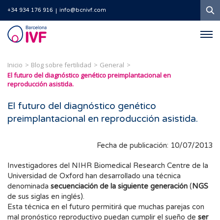
B
+34 934 176 916
info@bcnivf.com
Barcelona
IVF
Inicio
Blog sobre fertilidad
General
El futuro del diagnóstico genético preimplantacional en
reproducción asistida.
El futuro del diagnóstico genético
preimplantacional en reproducción asistida.
Fecha de publicación: 10/07/2013
Investigadores del NIHR Biomedical Research Centre de la
Universidad de Oxford han desarrollado una técnica
denominada
secuenciación de la siguiente generación
(
NGS
de sus siglas en inglés).
Esta técnica en el futuro permitirá que muchas parejas con
mal pronóstico reproductivo puedan cumplir el sueño de
ser