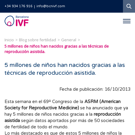
B
+34 934 176 916
info@bcnivf.com
Barcelona
IVF
Inicio
Blog sobre fertilidad
General
5 millones de niños han nacidos gracias a las técnicas de
reproducción asistida.
5 millones de niños han nacidos gracias a las
técnicas de reproducción asistida.
Fecha de publicación: 16/10/2013
Esta semana en el 69º Congreso de la
ASRM (American
Society for Reproductive Medicine)
se ha anunciado que ya
hay 5 millones de niños nacidos gracias a la
reproducción
asistida
según datos aportados por más de 50 sociedades
de fertilidad de todo el mundo.
Lo más destacado es que de estos 5 millones de niños la