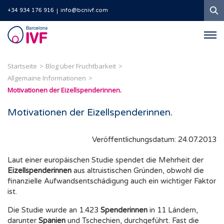
S
+34 934 176 916
info@bcnivf.com
Barcelona
IVF
Startseite
Blog über Fruchtbarkeit
Allgemaine Informationen
Motivationen der Eizellspenderinnen.
Motivationen der Eizellspenderinnen.
Veröffentlichungsdatum: 24.07.2013
Laut einer europäischen Studie spendet die Mehrheit der
Eizellspenderinnen
aus altruistischen Gründen, obwohl die
finanzielle Aufwandsentschädigung auch ein wichtiger Faktor
ist.
Die Studie wurde an 1.423
Spenderinnen
in 11 Ländern,
darunter
Spanien
und Tschechien, durchgeführt. Fast die