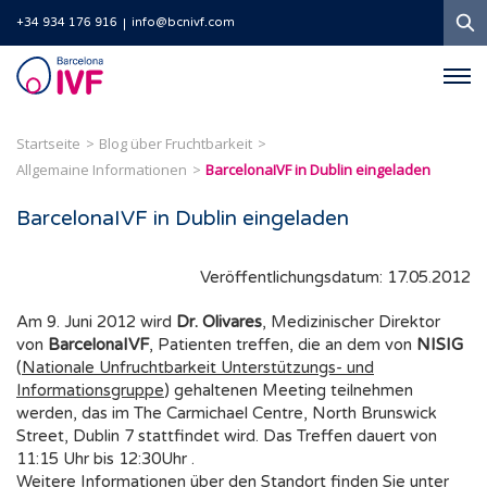
S
+34 934 176 916
info@bcnivf.com
Barcelona
IVF
Startseite
Blog über Fruchtbarkeit
Allgemaine Informationen
BarcelonaIVF in Dublin eingeladen
BarcelonaIVF in Dublin eingeladen
Veröffentlichungsdatum: 17.05.2012
Am 9. Juni 2012 wird
Dr. Olivares
, Medizinischer Direktor
von
BarcelonaIVF
, Patienten treffen, die an dem von
NISIG
(
Nationale Unfruchtbarkeit Unterstützungs- und
Informationsgruppe
) gehaltenen Meeting teilnehmen
werden, das im The Carmichael Centre, North Brunswick
Street, Dublin 7 stattfindet wird. Das Treffen dauert von
11:15 Uhr bis 12:30Uhr .
Weitere Informationen über den Standort finden Sie unter