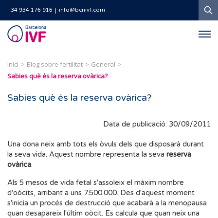
C
+34 934 176 916
info@bcnivf.com
Barcelona
IVF
Inici
Blog sobre fertilitat
General
Sabies què és la reserva ovàrica?
Sabies què és la reserva ovàrica?
Data de publicació: 30/09/2011
Una dona neix amb tots els òvuls dels que disposarà durant
la seva vida. Aquest nombre representa la seva
reserva
ovàrica
.
Als 5 mesos de vida fetal s'assoleix el màxim nombre
d'oòcits, arribant a uns 7.500.000. Des d'aquest moment
s'inicia un procés de destrucció que acabarà a la menopausa
quan desapareix l'últim oòcit. Es calcula que quan neix una