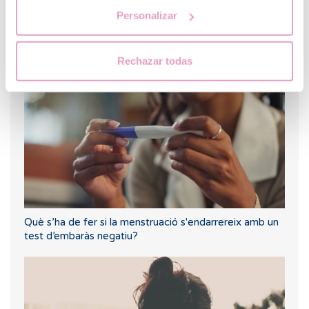
Personalizar
Què passa si mantinc relacions sexuals després d'una
transferència d'embrions?
Rechazar todas
Què s’ha de fer si la menstruació s'endarrereix amb un
test d’embaràs negatiu?