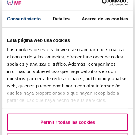
Consentimiento
Detalles
Acerca de las cookies
Esta página web usa cookies
Las cookies de este sitio web se usan para personalizar
el contenido y los anuncios, ofrecer funciones de redes
sociales y analizar el tráfico. Además, compartimos
información sobre el uso que haga del sitio web con
Spotting: Què és i com afecta a la fertilitat?
nuestros partners de redes sociales, publicidad y análisis
web, quienes pueden combinarla con otra información
que les haya proporcionado o que hayan recopilado a
partir del uso que haya hecho de sus servicios.
Permitir todas las cookies