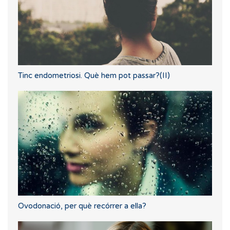
Tinc endometriosi. Què hem pot passar?(II)
Ovodonació, per què recórrer a ella?