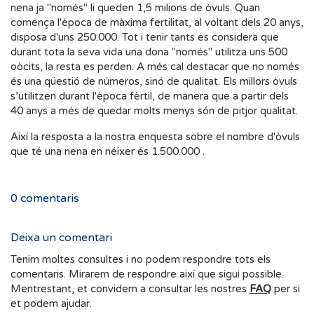
nena ja "només" li queden 1,5 milions de òvuls. Quan
comença l'època de màxima fertilitat, al voltant dels 20 anys,
disposa d'uns 250.000. Tot i tenir tants es considera que
durant tota la seva vida una dona "només" utilitza uns 500
oòcits, la resta es perden. A més cal destacar que no només
és una qüestió de números, sinó de qualitat. Els millors òvuls
s’utilitzen durant l'època fèrtil, de manera que a partir dels
40 anys a més de quedar molts menys són de pitjor qualitat.
Així la resposta a la nostra enquesta sobre el nombre d'òvuls
que té una nena en néixer és 1.500.000 .
0
comentaris
Deixa un comentari
Tenim moltes consultes i no podem respondre tots els
comentaris. Mirarem de respondre així que sigui possible.
Mentrestant, et convidem a consultar les nostres
FAQ
per si
et podem ajudar.