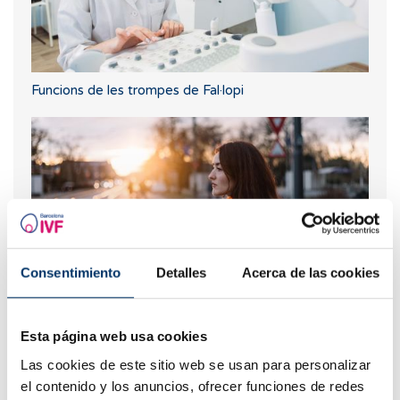
Funcions de les trompes de Fal·lopi
Consentimiento
Detalles
Acerca de las cookies
La influència de la foscor hivernal en els ritmes
circadians i la fertilitat
Esta página web usa cookies
Las cookies de este sitio web se usan para personalizar
el contenido y los anuncios, ofrecer funciones de redes