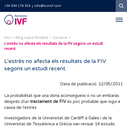
C
+34 934 176 916
info@bcnivf.com
Barcelona
IVF
Inici
Blog sobre fertilitat
General
L'estrès no afecta els resultats de la FIV segons un estudi
recent.
L'estrès no afecta els resultats de la FIV
segons un estudi recent.
Data de publicació: 12/05/2011
La
probabilitat
que una
dona
aconsegueixi
o
no
un embaràs
després d'un
tractament
de
FIV
és
poc
probable
que
sigui a
causa de l'estrès
.
Investigadors de
la
Universitat
de
Cardiff
a
Gales
i de
la
Universitat
de
Tessalònica
a
Grècia
van revisar
14
estudis