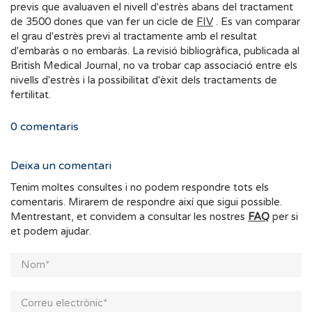
previs
que
avaluaven
el
nivell
d'
estrès
abans
del tractament
de
3500
dones
que
van fer un
cicle
de
FIV
.
Es
van comparar
el grau d'estrès previ al tractamente
amb
el
resultat
d'embaràs
o
no
embaràs
.
La
revisió
bibliogràfica
,
publicada
al
British
Medical
Journal
,
no
va trobar
cap
associació
entre
els
nivells
d'estrès
i la
possibilitat
d'èxit
dels
tractaments
de
fertilitat
.
0
comentaris
Deixa un comentari
Tenim moltes consultes i no podem respondre tots els
comentaris. Mirarem de respondre així que sigui possible.
Mentrestant, et convidem a consultar les nostres
FAQ
per si
et podem ajudar.