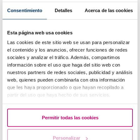
Consentimiento
Detalles
Acerca de las cookies
Esta página web usa cookies
Las cookies de este sitio web se usan para personalizar
el contenido y los anuncios, ofrecer funciones de redes
sociales y analizar el tráfico. Además, compartimos
Tinc una baixa reserva ovàrica, algú m'ho pot explicar?
información sobre el uso que haga del sitio web con
nuestros partners de redes sociales, publicidad y análisis
web, quienes pueden combinarla con otra información
que les haya proporcionado o que hayan recopilado a
partir del uso que haya hecho de sus servicios.
Permitir todas las cookies
Personalizar