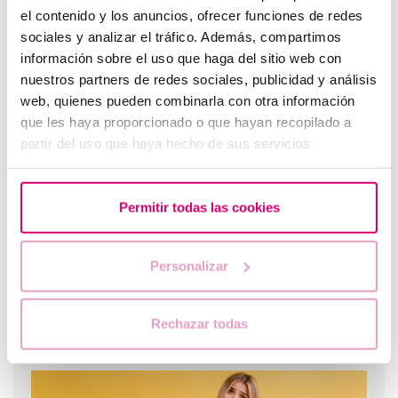
el contenido y los anuncios, ofrecer funciones de redes
sociales y analizar el tráfico. Además, compartimos
información sobre el uso que haga del sitio web con
nuestros partners de redes sociales, publicidad y análisis
És fàcil quedar-se embarassada després d'un
avortament?
web, quienes pueden combinarla con otra información
que les haya proporcionado o que hayan recopilado a
partir del uso que haya hecho de sus servicios.
Permitir todas las cookies
Personalizar
Rechazar todas
Quines opcions hi ha avui dia per ser mare després dels
40 anys?