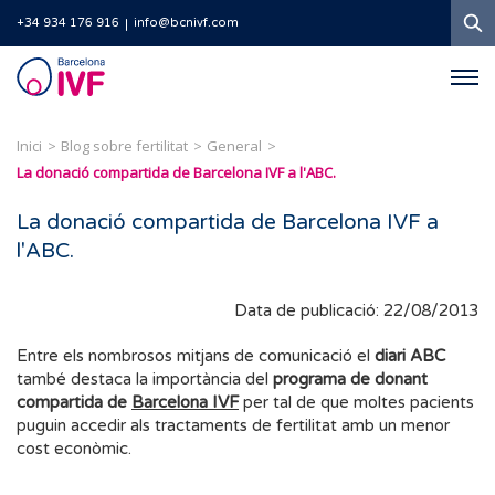
C
+34 934 176 916
info@bcnivf.com
Barcelona
IVF
Inici
Blog sobre fertilitat
General
La donació compartida de Barcelona IVF a l'ABC.
La donació compartida de Barcelona IVF a
l'ABC.
Data de publicació: 22/08/2013
Entre els nombrosos mitjans de comunicació el
diari ABC
també destaca la importància del
programa de donant
compartida de
Barcelona IVF
per tal de que moltes pacients
puguin accedir als tractaments de fertilitat amb un menor
cost econòmic.