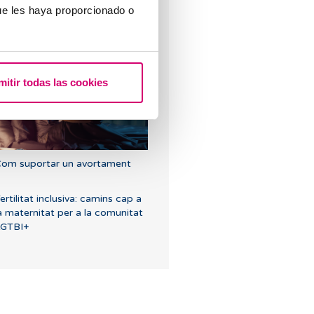
ue les haya proporcionado o
uins són els símptomes
'implantació embrionària?
mitir todas las cookies
om suportar un avortament
ertilitat inclusiva: camins cap a
a maternitat per a la comunitat
LGTBI+