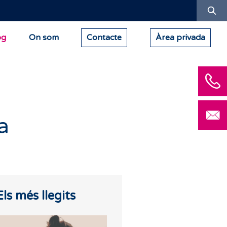
Ce
og
On som
Contacte
Àrea privada
a
Els més llegits