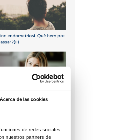
inc endometriosi. Què hem pot
assar?(II)
etaespera: símptomes
Acerca de las cookies
'embaràs?
 funciones de redes sociales
con nuestros partners de