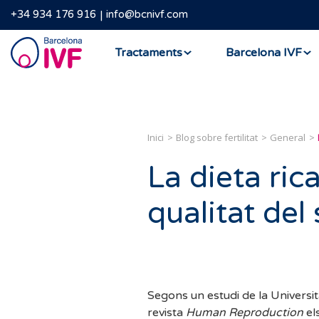
+34 934 176 916
info@bcnivf.com
Barcelona
Tractaments
Barcelona IVF
IVF
Inici
Blog sobre fertilitat
General
La dieta ric
qualitat del
Segons un estudi de la Universit
revista
Human Reproduction
el