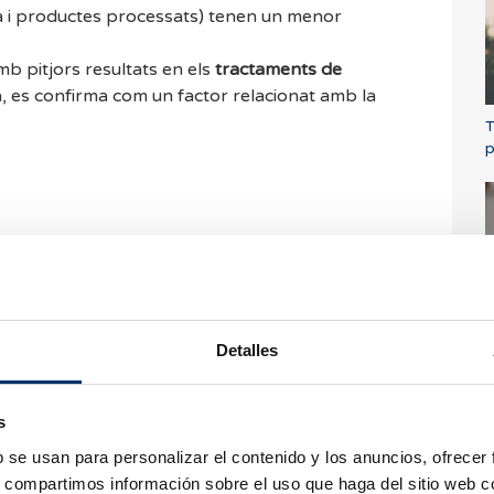
ria i productes processats) tenen un menor
b pitjors resultats en els
tractaments de
, es confirma com un factor relacionat amb la
T
p
dem respondre tots
B
Detalles
ondre així que sigui
d
dem a consultar les
udar.
s
b se usan para personalizar el contenido y los anuncios, ofrecer
s, compartimos información sobre el uso que haga del sitio web 