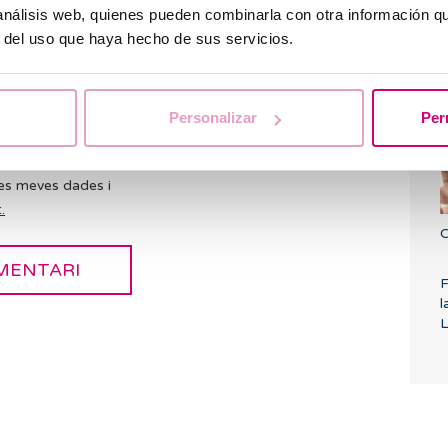
 análisis web, quienes pueden combinarla con otra información q
r del uso que haya hecho de sus servicios.
Q
d
Personalizar
Per
es meves dades i
.
C
F
l