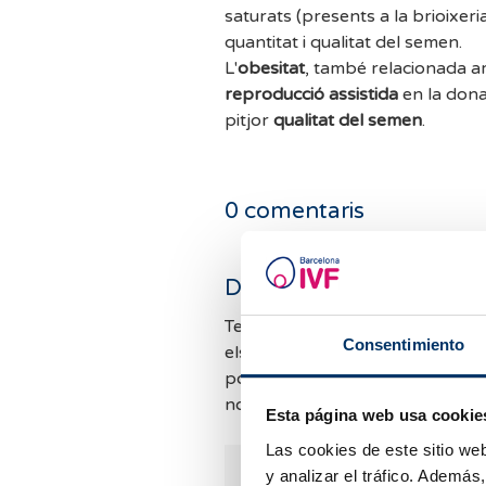
saturats (presents a la brioixe
quantitat i qualitat del semen.
L'
obesitat
, també relacionada am
reproducció assistida
en la dona
pitjor
qualitat del semen
.
0
comentaris
Deixa un comentari
Tenim moltes consultes i no po
Consentimiento
els comentaris. Mirarem de resp
possible. Mentrestant, et convi
nostres
FAQ
per si et podem aj
Esta página web usa cookie
Las cookies de este sitio we
y analizar el tráfico. Ademá