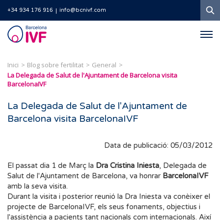
C
+34 934 176 916
info@bcnivf.com
Barcelona
IVF
Inici
Blog sobre fertilitat
General
La Delegada de Salut de l'Ajuntament de Barcelona visita
BarcelonaIVF
La Delegada de Salut de l'Ajuntament de
Barcelona visita BarcelonaIVF
Data de publicació: 05/03/2012
El passat dia 1 de Març la
Dra Cristina Iniesta
, Delegada de
Salut de l'Ajuntament de Barcelona, va honrar
BarcelonaIVF
amb la seva visita.
Durant la visita i posterior reunió la Dra Iniesta va conèixer el
projecte de BarcelonaIVF, els seus fonaments, objectius i
l'assistència a pacients tant nacionals com internacionals. Així