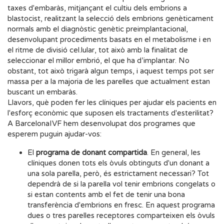
taxes d'embaràs, mitjançant el cultiu dels embrions a
blastocist, realitzant la selecció dels embrions genèticament
normals amb el diagnòstic genètic preimplantacional,
desenvolupant procediments basats en el metabolisme i en
el ritme de divisió cel.lular, tot això amb la finalitat de
seleccionar el millor embrió, el que ha d’implantar. No
obstant, tot això trigarà algun temps, i aquest temps pot ser
massa per a la majoria de les parelles que actualment estan
buscant un embaràs.
Llavors, què poden fer les clíniques per ajudar els pacients en
l'esforç econòmic que suposen els tractaments d'esterilitat?
A BarcelonaIVF hem desenvolupat dos programes que
esperem puguin ajudar-vos:
El
programa de donant compartida
. En general, les
clíniques donen tots els òvuls obtinguts d'un donant a
una sola parella, però, és estrictament necessari? Tot
dependrà de si la parella vol tenir embrions congelats o
si estan contents amb el fet de tenir una bona
transferència d'embrions en fresc. En aquest programa
dues o tres parelles receptores comparteixen els òvuls