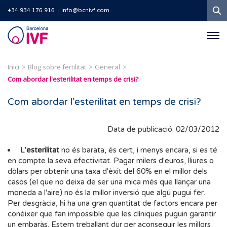
C
+34 934 176 916
info@bcnivf.com
Barcelona
IVF
Inici
Blog sobre fertilitat
General
Com abordar l'esterilitat en temps de crisi?
Com abordar l'esterilitat en temps de crisi?
Data de publicació: 02/03/2012
L'
esterilitat
no és barata, és cert, i menys encara, si es té
en compte la seva efectivitat. Pagar milers d'euros, lliures o
dòlars per obtenir una taxa d'èxit del 60% en el millor dels
casos (el que no deixa de ser una mica més que llançar una
moneda a l'aire) no és la millor inversió que algú pugui fer.
Per desgràcia, hi ha una gran quantitat de factors encara per
conèixer que fan impossible que les clíniques puguin garantir
un embaràs. Estem treballant dur per aconseguir les millors