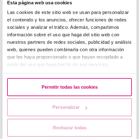
Esta página web usa cookies
Las cookies de este sitio web se usan para personalizar
el contenido y los anuncios, ofrecer funciones de redes
Superant la Insuficiència Ovàrica: La Història de
sociales y analizar el tráfico. Además, compartimos
Stéphanie i el seu Camí cap a la Maternitat
información sobre el uso que haga del sitio web con
nuestros partners de redes sociales, publicidad y análisis
web, quienes pueden combinarla con otra información
que les haya proporcionado o que hayan recopilado a
partir del uso que haya hecho de sus servicios.
Permitir todas las cookies
Personalizar
Més de 100 professionals al servei d'una medicina
altament especialitzada
Rechazar todas