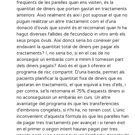
freqüents de les parelles quan ens visiten, és la
quantitat de diners que porten gastat en tractaments
anteriors. Això realment és així i pot suposar el que no
puguin realitzar un altre tractament com el d'una
donació d'òvuls que sovint és el recomanat quan hi ha
hagut diverses fallides de fecundació in vitro amb els
seus propis òvuls. Així doncs seria bo conèixer per
endavant la quantitat total de diners per pagar els
tractaments? I, no seria bo, si en el cas de no
aconseguir un embaràs com a mínim li tornessin part
dels diners pagats? Això és el que li ofereix el
programa de risc compartit. D'una banda, permet als
pacients planificar la quantitat fixa de diners que es
gastaran en tractaments, el que equival a tres d'ells, i
per contra, se'ls retornaria el 75% d'aquests diners si
no aconseguissin un embaràs en curs. Un altre
avantatge del programa és que les transferències
d'embrions congelats, si n'hi ha, no tenen cost. L'únic
inconvenient d'aquesta fórmula és que les parelles han
de pagar tres tractaments per avançat i si tenen èxit
en el primer o segon intent hauran pagat per tres