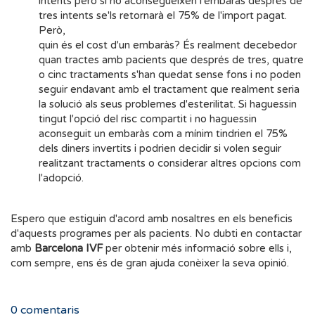
intents però si no aconsegueixen l'embaràs després de
tres intents se'ls retornarà el 75% de l'import pagat.
Però,
quin és el cost d'un embaràs? És realment decebedor
quan tractes amb pacients que després de tres, quatre
o cinc tractaments s'han quedat sense fons i no poden
seguir endavant amb el tractament que realment seria
la solució als seus problemes d'esterilitat. Si haguessin
tingut l'opció del risc compartit i no haguessin
aconseguit un embaràs com a mínim tindrien el 75%
dels diners invertits i podrien decidir si volen seguir
realitzant tractaments o considerar altres opcions com
l'adopció.
Espero que estiguin d'acord amb nosaltres en els beneficis
d'aquests programes per als pacients. No dubti en contactar
amb
Barcelona IVF
per obtenir més informació sobre ells i,
com sempre, ens és de gran ajuda conèixer la seva opinió.
0
comentaris