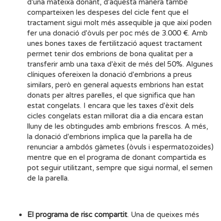
d'una mateixa donant, d'aquesta manera també
comparteixen les despeses del cicle fent que el
tractament sigui molt més assequible ja que així poden
fer una donació d'òvuls per poc més de 3.000 €. Amb
unes bones taxes de fertilització aquest tractament
permet tenir dos embrions de bona qualitat per a
transferir amb una taxa d'èxit de més del 50%. Algunes
clíniques ofereixen la donació d'embrions a preus
similars, però en general aquests embrions han estat
donats per altres parelles, el que significa que han
estat congelats. I encara que les taxes d'èxit dels
cicles congelats estan millorat dia a dia encara estan
lluny de les obtingudes amb embrions frescos. A més,
la donació d'embrions implica que la parella ha de
renunciar a ambdós gàmetes (òvuls i espermatozoides)
mentre que en el programa de donant compartida es
pot seguir utilitzant, sempre que sigui normal, el semen
de la parella.
El programa de risc compartit
. Una de queixes més