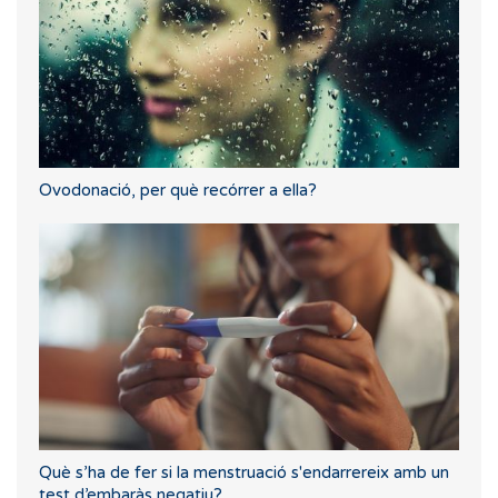
Ovodonació, per què recórrer a ella?
Què s’ha de fer si la menstruació s'endarrereix amb un
test d’embaràs negatiu?