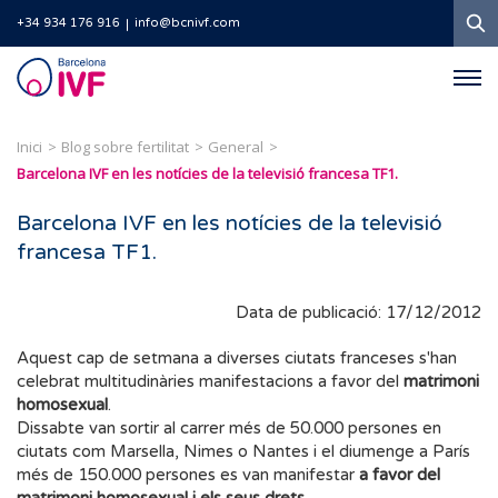
C
+34 934 176 916
info@bcnivf.com
Barcelona
IVF
Inici
Blog sobre fertilitat
General
Barcelona IVF en les notícies de la televisió francesa TF1.
Barcelona IVF en les notícies de la televisió
francesa TF1.
Data de publicació: 17/12/2012
Aquest cap de setmana a diverses ciutats franceses s'han
celebrat multitudinàries manifestacions a favor del
matrimoni
homosexual
.
Dissabte van sortir al carrer més de 50.000 persones en
ciutats com Marsella, Nimes o Nantes i el diumenge a París
més de 150.000 persones es van manifestar
a favor del