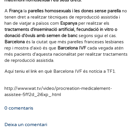
matrimoni homosexual i els seus drets.
A
França
la
parelles homosexuals i les dones sense parella
no
tenen dret a realitzar tècniques de reproducció assistida i
han de viatjar a països com
Espanya
per realitzar els
tractaments d'inseminació artificial, fecundació in vitro o
donació d'òvuls amb semen de banc
segons sigui el cas.
Barcelona
és la ciutat que més parelles franceses lesbianes
rep i mostra d'això és que
Barcelona IVF
cada vegada atén
més pacients d'aquesta nacionalitat per realitzar tractaments
de reproducció assistida.
Aquí teniu el link en què Barcelona IVF és notícia a TF1.
http://www.wat.tv/video/procreation-medicalement-
assistee-5ff2d_2i6xp_.html
0
comentaris
Deixa un comentari