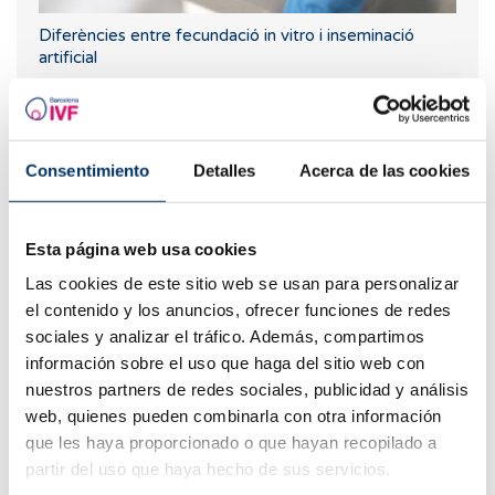
Diferències entre fecundació in vitro i inseminació
artificial
Consentimiento
Detalles
Acerca de las cookies
Esta página web usa cookies
Las cookies de este sitio web se usan para personalizar
el contenido y los anuncios, ofrecer funciones de redes
sociales y analizar el tráfico. Además, compartimos
Amb reproducció assistida es poden evitar malalties
hereditàries?
información sobre el uso que haga del sitio web con
nuestros partners de redes sociales, publicidad y análisis
Després d'una transferència embrionària, " pot caure’s
web, quienes pueden combinarla con otra información
l'embrió?"
que les haya proporcionado o que hayan recopilado a
partir del uso que haya hecho de sus servicios.