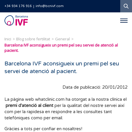
C
+34 934 176 916
info@bcnivf.com
Barcelona
IVF
Inici
Blog sobre fertilitat
General
Barcelona IVF aconsigueix un premi pel seu servei de atenció al
pacient.
Barcelona IVF aconsigueix un premi pel seu
servei de atenció al pacient.
Data de publicació: 20/01/2012
La pàgina web whatclinic.com ha otorgat a la nostra clínica el
premi d'atenció al client
per la qualitat del nostre servei així
com per la rapidesa en respondre a les consultes tant
telefòniques como per email.
Gràcies a tots per confiar en nosaltres!