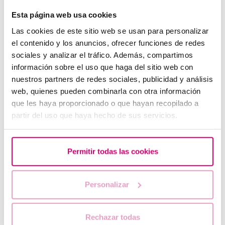
Esta página web usa cookies
Las cookies de este sitio web se usan para personalizar
Betaespera: símptomes d'embaràs?
el contenido y los anuncios, ofrecer funciones de redes
sociales y analizar el tráfico. Además, compartimos
información sobre el uso que haga del sitio web con
nuestros partners de redes sociales, publicidad y análisis
web, quienes pueden combinarla con otra información
que les haya proporcionado o que hayan recopilado a
partir del uso que haya hecho de sus servicios.
Permitir todas las cookies
Dies fèrtils de la dona: quan ovula i com calcular-los
Personalizar
Rechazar todas