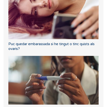
Puc quedar embarassada si he tingut o tinc quists als
ovaris?