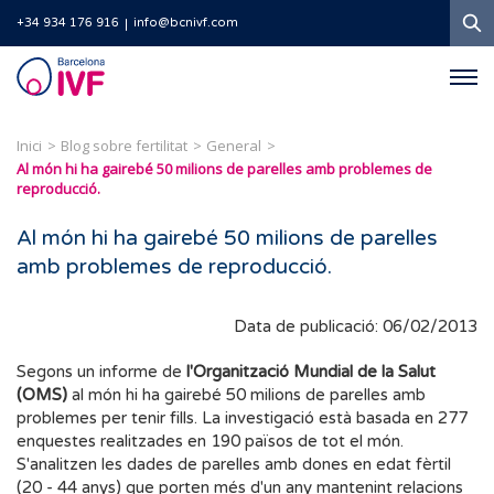
C
+34 934 176 916
info@bcnivf.com
Barcelona
IVF
Inici
Blog sobre fertilitat
General
Al món hi ha gairebé 50 milions de parelles amb problemes de
reproducció.
Al món hi ha gairebé 50 milions de parelles
amb problemes de reproducció.
Data de publicació: 06/02/2013
Segons un informe de
l'Organització Mundial de la Salut
(OMS)
al món hi ha gairebé 50 milions de parelles amb
problemes per tenir fills. La investigació està basada en 277
enquestes realitzades en 190 països de tot el món.
S'analitzen les dades de parelles amb dones en edat fèrtil
(20 - 44 anys) que porten més d'un any mantenint relacions