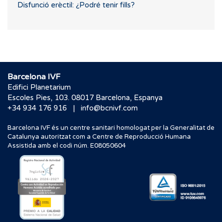
Disfunció erèctil: ¿Podré tenir fills?
Barcelona IVF
Edifici Planetarium
Escoles Pies, 103. 08017 Barcelona, Espanya
|
+34 934 176 916
info@bcnivf.com
Barcelona IVF és un centre sanitari homologat per la Generalitat de
Catalunya autoritzat com a Centre de Reproducció Humana
Assistida amb el codi núm. E08050604