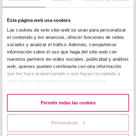
Esta página web usa cookies
Preservar la fertilitat amb la vitrificació d'òvuls
Las cookies de este sitio web se usan para personalizar
el contenido y los anuncios, ofrecer funciones de redes
sociales y analizar el tráfico. Además, compartimos
información sobre el uso que haga del sitio web con
nuestros partners de redes sociales, publicidad y análisis
web, quienes pueden combinarla con otra información
que les haya proporcionado o que hayan recopilado a
partir del uso que haya hecho de sus servicios.
Quines opcions hi ha avui dia per ser mare després dels
Permitir todas las cookies
40 anys?
Personalizar