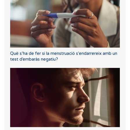
Què s’ha de fer si la menstruació s'endarrereix amb un
test d’embaràs negatiu?