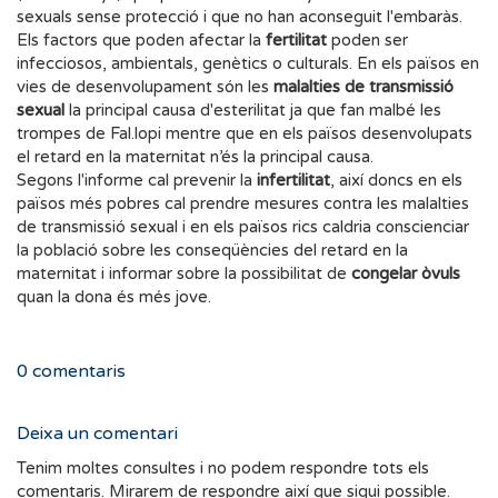
sexuals sense protecció i que no han aconseguit l'embaràs.
Els factors que poden afectar la
fertilitat
poden ser
infecciosos, ambientals, genètics o culturals. En els països en
vies de desenvolupament són les
malalties de transmissió
sexual
la principal causa d'esterilitat ja que fan malbé les
trompes de Fal.lopi mentre que en els països desenvolupats
el retard en la maternitat n’és la principal causa.
Segons l'informe cal prevenir la
infertilitat
, així doncs en els
països més pobres cal prendre mesures contra les malalties
de transmissió sexual i en els països rics caldria conscienciar
la població sobre les conseqüències del retard en la
maternitat i informar sobre la possibilitat de
congelar òvuls
quan la dona és més jove.
0
comentaris
Deixa un comentari
Tenim moltes consultes i no podem respondre tots els
comentaris. Mirarem de respondre així que sigui possible.