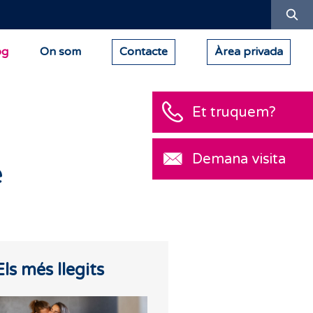
Ce
og
On som
Contacte
Àrea privada
Et truquem?
Demana visita
e
Els més llegits