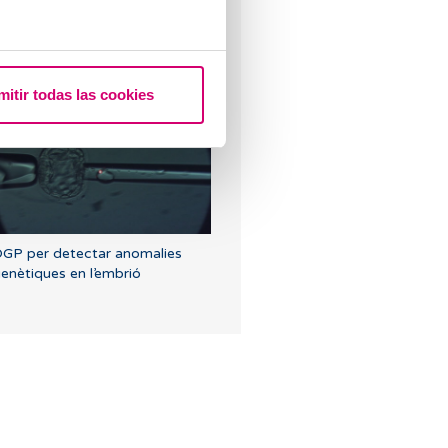
uins estudis s’ha de fer l’home
er valorar la seva fertilitat?
mitir todas las cookies
GP per detectar anomalies
enètiques en l’embrió