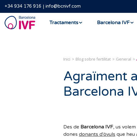
+34 934 176 916
info@bcnivf.com
Barcelona
Tractaments
Barcelona IVF
IVF
Inici
Blog sobre fertilitat
General
Agraïment a
Barcelona I
Des de
Barcelona IVF
, us volem
dones
donants d'òvuls
que heu a