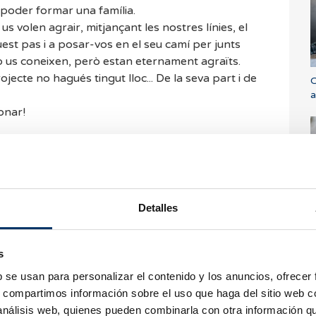
: poder formar una família.
us volen agrair, mitjançant les nostres línies, el
uest pas i a posar-vos en el seu camí per junts
o us coneixen, però estan eternament agraïts.
ecte no hagués tingut lloc... De la seva part i de
O
a
onar!
Detalles
Q
s
t
dem respondre tots
s
ondre així que sigui
b se usan para personalizar el contenido y los anuncios, ofrecer
dem a consultar les
s, compartimos información sobre el uso que haga del sitio web 
udar.
 análisis web, quienes pueden combinarla con otra información q