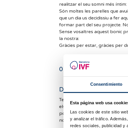
realitzar el seu somni més íntim
Són moltes les parelles que avui 
que un dia us decidissiu a fer aq
formar part del seu projecte. N
Sense vosaltres aquest bonic proj
la nostra:
Gràcies per estar, gràcies per d
0
comentaris
Consentimiento
Deixa un comentari
Tenim moltes consultes i no po
Esta página web usa cookie
els comentaris. Mirarem de resp
Las cookies de este sitio we
possible. Mentrestant, et convi
y analizar el tráfico. Ademá
nostres
FAQ
per si et podem aj
redes sociales, publicidad y