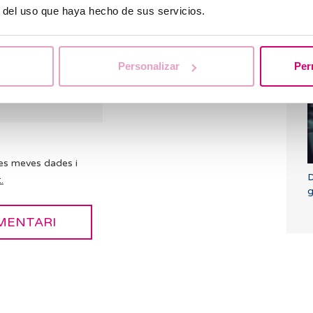
r del uso que haya hecho de sus servicios.
Q
p
Personalizar
Per
es meves dades i
D
.
g