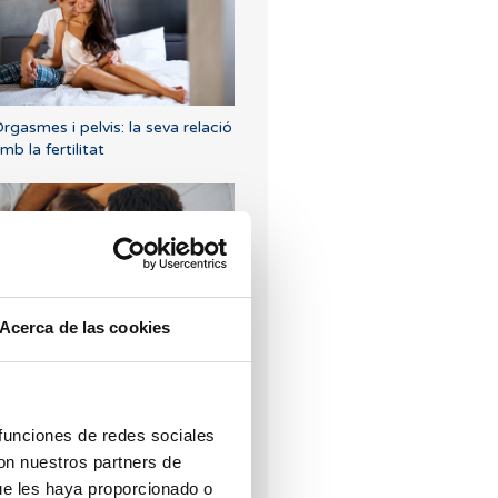
rgasmes i pelvis: la seva relació
mb la fertilitat
Acerca de las cookies
uè passa si mantinc relacions
exuals després d'una
ransferència d'embrions?
 funciones de redes sociales
con nuestros partners de
ue les haya proporcionado o