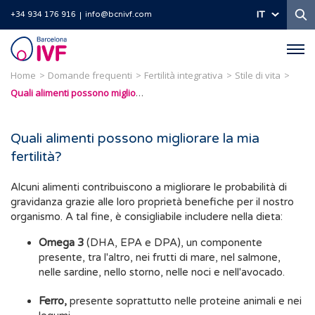
Ri
IT
+34 934 176 916
info@bcnivf.com
Barcelona
IVF
Home
Domande frequenti
Fertilità integrativa
Stile di vita
Quali alimenti possono migliorare la mia fertilità?
Quali alimenti possono migliorare la mia
fertilità?
Alcuni alimenti contribuiscono a migliorare le probabilità di
gravidanza grazie alle loro proprietà benefiche per il nostro
organismo. A tal fine, è consigliabile includere nella dieta:
Omega 3
(DHA, EPA e DPA), un componente
presente, tra l'altro, nei frutti di mare, nel salmone,
nelle sardine, nello storno, nelle noci e nell'avocado.
Ferro,
presente soprattutto nelle proteine animali e nei