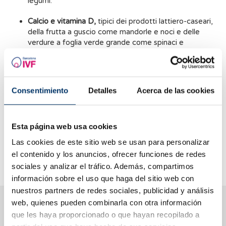
legumi.
Calcio e vitamina D,
tipici dei prodotti lattiero-caseari,
della frutta a guscio come mandorle e noci e delle
verdure a foglia verde grande come spinaci e
crescione.
Acido folico,
presente nelle verdure a foglia verde, nei
cereali integrali, nei legumi, nelle banane, nelle uova e
Consentimiento
Detalles
Acerca de las cookies
nella ricotta.
Zinco,
elemento che svolge un ruolo essenziale nella
motilità degli spermatozoi.
Esta página web usa cookies
Las cookies de este sitio web se usan para personalizar
È importante ricordare che una dieta equilibrata e sana è
el contenido y los anuncios, ofrecer funciones de redes
essenziale per la fertilità.
sociales y analizar el tráfico. Además, compartimos
información sobre el uso que haga del sitio web con
nuestros partners de redes sociales, publicidad y análisis
Ti aiutiamo a risolvere i tuoi dubbi
web, quienes pueden combinarla con otra información
que les haya proporcionado o que hayan recopilado a