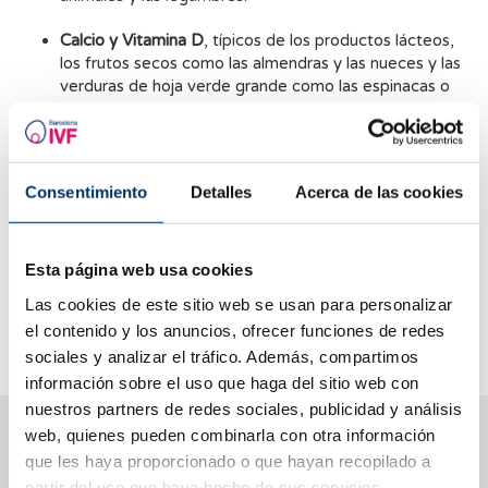
Calcio y Vitamina D
, típicos de los productos lácteos,
los frutos secos como las almendras y las nueces y las
verduras de hoja verde grande como las espinacas o
los berros.
Ácido fólico,
presente en verduras de hoja verde,
cereales integrales, las legumbres, el plátano, los
Consentimiento
Detalles
Acerca de las cookies
huevos o el requesón.
Zinc,
elemento que juega un papel esencial en la
movilidad del espermatozoide.
Esta página web usa cookies
Las cookies de este sitio web se usan para personalizar
Es importante tener en cuenta que una dieta equilibrada y
el contenido y los anuncios, ofrecer funciones de redes
saludable es esencial para la fertilidad.
sociales y analizar el tráfico. Además, compartimos
información sobre el uso que haga del sitio web con
nuestros partners de redes sociales, publicidad y análisis
Te ayudamos a resolver tus dudas
web, quienes pueden combinarla con otra información
que les haya proporcionado o que hayan recopilado a
partir del uso que haya hecho de sus servicios.