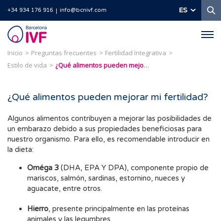
B
ES
+34 934 176 916
info@bcnivf.com
Barcelona
IVF
Inicio
Preguntas frecuentes
Fertilidad Integrativa
Estilo de vida
¿Qué alimentos pueden mejorar mi fertilidad?
¿Qué alimentos pueden mejorar mi fertilidad?
Algunos alimentos contribuyen a mejorar las posibilidades de
un embarazo debido a sus propiedades beneficiosas para
nuestro organismo. Para ello, es recomendable introducir en
la dieta:
Oméga 3
(DHA, EPA Y DPA), componente propio de
mariscos, salmón, sardinas, estornino, nueces y
aguacate, entre otros.
Hierro
, presente principalmente en las proteínas
animales y las legumbres.