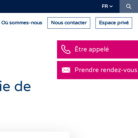
Re
FR
Où sommes-nous
Nous contacter
Espace privé
Être appelé
Prendre rendez-vous
ie de