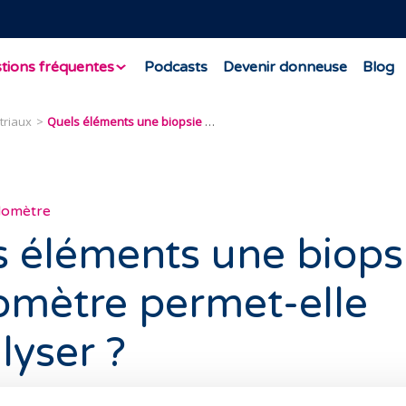
tions fréquentes
Podcasts
Devenir donneuse
Blog
triaux
Quels éléments une biopsie de l’endomètre permet-elle d’analyser ?
ndomètre
 éléments une biops
omètre permet-elle
lyser ?