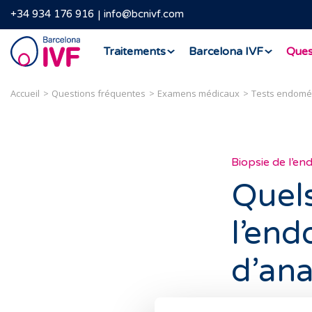
+34 934 176 916
info@bcnivf.com
Barcelona
Traitements
Barcelona IVF
Ques
IVF
Accueil
Questions fréquentes
Examens médicaux
Tests endomé
Biopsie de l’e
Quels
l’end
d’ana