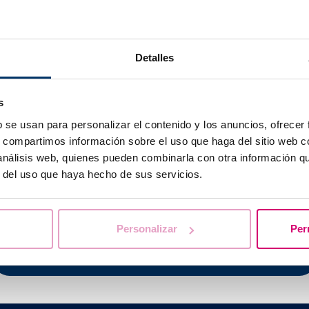
é lors d’une biopsie de l’endomètre permet de réaliser différ
icrobiologiques
peuvent être réalisées afin d’écarter la prés
Detalles
thogènes au sein de l’utérus.
ment procéder à des
études génomiques
afin d’analyser l’e
 dans la fenêtre d’implantation, ou à des analyses du micro
s
rofil de la flore bactérienne habituelle de la cavité utérine.
b se usan para personalizar el contenido y los anuncios, ofrecer
s, compartimos información sobre el uso que haga del sitio web 
 análisis web, quienes pueden combinarla con otra información q
r del uso que haya hecho de sus servicios.
vous aidons à trouver les réponses à vos que
Personalizar
Per