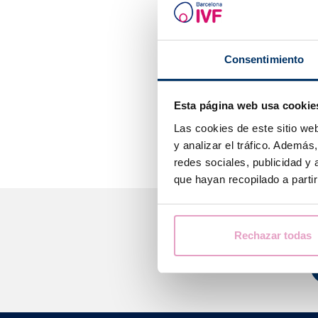
Le tissu prélev
Des
cultures m
Consentimiento
d’organismes pa
On peut égale
gènes impliqués
Esta página web usa cookie
établissent le p
Las cookies de este sitio we
y analizar el tráfico. Ademá
redes sociales, publicidad y
que hayan recopilado a parti
Nous 
Rechazar todas