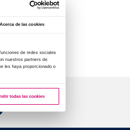
entes analyses.
ence
Acerca de las cookies
xpression des
biote qui
 funciones de redes sociales
con nuestros partners de
ue les haya proporcionado o
stions
mitir todas las cookies