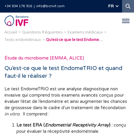
R
FR
+34 934 176 916
info@bcnivf.com
Barcelona
IVF
Accueil
Questions fréquentes
Examens médicaux
Tests endométriaux
Qu’est-ce que le test EndomeTRIO et quand faut-il le réaliser ?
Étude du microbiome (EMMA, ALICE)
Qu’est-ce que le test EndomeTRIO et quand
faut-il le réaliser ?
Le test EndomeTRIO est une analyse diagnostique non
invasive qui comprend trois examens avancés conçus pour
évaluer l’état de l’endomètre et ainsi augmenter les chances
de grossesse dans le cadre d’un traitement de fécondation
in vitro
. Il comprend :
Le test ERA (
Endometrial Receptivity Array
) :
conçu
pour évaluer la réceptivité endométriale.