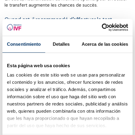
le transfert augmente les chances de succès.
Quand est-il recommandé d’effectuer le test
EndomeTRIO ?
En cas d’échecs d’implantation lors de traitements
Consentimiento
Detalles
Acerca de las cookies
antérieurs de FIV.
En cas de fausses couches à répétition sans cause
apparente.
Esta página web usa cookies
Las cookies de este sitio web se usan para personalizar
Comment le test est-il réalisé ?
el contenido y los anuncios, ofrecer funciones de redes
L’échantillon est prélevé dans le cadre d’une biopsie de
sociales y analizar el tráfico. Además, compartimos
l’endomètre, une procédure ambulatoire qui ne dure
información sobre el uso que haga del sitio web con
généralement que quelques minutes et ne nécessite pas
nuestros partners de redes sociales, publicidad y análisis
d’anesthésie.
web, quienes pueden combinarla con otra información
que les haya proporcionado o que hayan recopilado a
Les résultats sont généralement disponibles dans un délai de
10 à 15 jours ouvrés après le prélèvement de l’échantillon.
partir del uso que haya hecho de sus servicios.