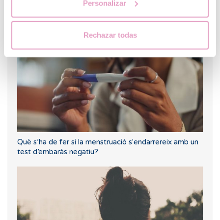
Personalizar
Què passa si mantinc relacions sexuals després d'una
transferència d'embrions?
Rechazar todas
Què s’ha de fer si la menstruació s'endarrereix amb un
test d’embaràs negatiu?