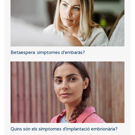
Betaespera: símptomes d'embaràs?
Quins són els símptomes d'implantació embrionària?