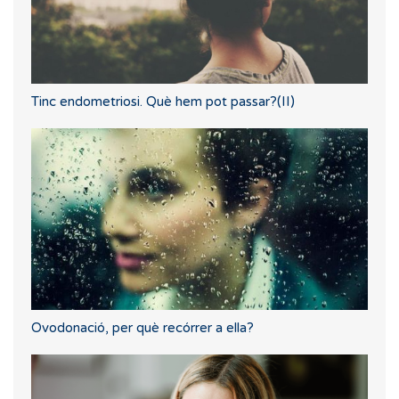
Tinc endometriosi. Què hem pot passar?(II)
Ovodonació, per què recórrer a ella?