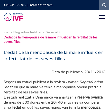
C
+34 934 176 916
info@bcnivf.com
Barcelona
IVF
Inici
Blog sobre fertilitat
General
L'edat de la menopausa de la mare influeix en la fertilitat de les
seves filles.
L'edat de la menopausa de la mare influeix en
la fertilitat de les seves filles.
Data de publicació: 20/11/2012
Segons un estudi publicat a la revista
Human Reproduction
l'edat en què la mare va tenir la menopausa podria predir la
fertilitat de les seves filles.
L'estudi realitzat a Dinamarca va analitzar la
reserva ovàrica
de més de 500 dones entre 20 i 40 anys i les va comparar
amb l'
edat
en què les seves mares van tenir la
menopausa
.