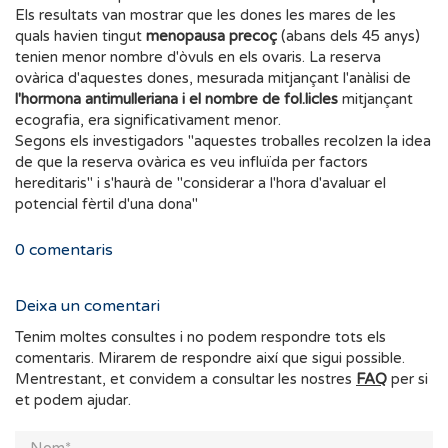
Els resultats van mostrar que les dones les mares de les
quals havien tingut
menopausa precoç
(abans dels 45 anys)
tenien menor nombre d'òvuls en els ovaris. La reserva
ovàrica d'aquestes dones, mesurada mitjançant l'anàlisi de
l'hormona antimulleriana i el nombre de fol.licles
mitjançant
ecografia, era significativament menor.
Segons els investigadors "aquestes troballes recolzen la idea
de que la reserva ovàrica es veu influïda per factors
hereditaris" i s'haurà de "considerar a l'hora d'avaluar el
potencial fèrtil d'una dona"
0
comentaris
Deixa un comentari
Tenim moltes consultes i no podem respondre tots els
comentaris. Mirarem de respondre així que sigui possible.
Mentrestant, et convidem a consultar les nostres
FAQ
per si
et podem ajudar.