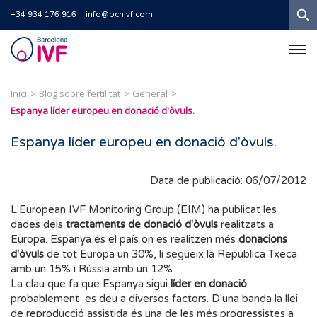
C
+34 934 176 916
info@bcnivf.com
Barcelona
IVF
Inici
Blog sobre fertilitat
General
Espanya líder europeu en donació d'òvuls.
Espanya líder europeu en donació d'òvuls.
Data de publicació: 06/07/2012
L'European IVF Monitoring Group (EIM) ha publicat les
dades dels
tractaments de donació d'òvuls
realitzats a
Europa. Espanya és el país on es realitzen més
donacions
d'òvuls
de tot Europa un 30%, li segueix la República Txeca
amb un 15% i Rússia amb un 12%.
La clau que fa que Espanya sigui
líder en donació
probablement es deu a diversos factors. D'una banda la llei
de reproducció assistida és una de les més progressistes a